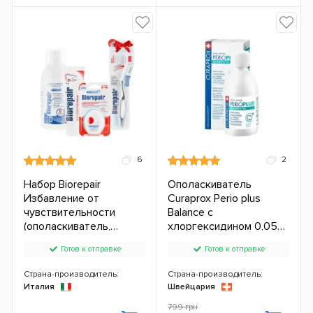
6
2
Набор Biorepair
Ополаскиватель
Избавление от
Curaprox Perio plus
чувствительности
Balance с
(ополаскиватель,
хлоргексидином 0,05%
зубная паста, нить +
(230ppm) (200 мл.)
Готов к отправке
Готов к отправке
зубная щетка)
Страна-производитель:
Страна-производитель:
Италия
Швейцария
799 грн