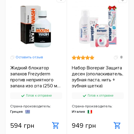
Оставить отзыв
8
Жидкий блокатор
Набор Biorepair Защита
запахов Frezyderm
десен (ополаскиватель,
против неприятного
зубная паста, нить +
запаха изо рта (250 мл.)
зубная щетка)
ЕС
Готов к отправке
Готов к отправке
Страна-производитель:
Страна-производитель:
Греция
Италия
594 грн
949 грн