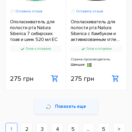
Оставить отзыв
Оставить отзыв
Ополаскиватель для
Ополаскиватель для
полости рта Natura
полости рта Natura
Siberica 7 сибирских
Siberica с бамбуком и
трав и цинк 520 мл ЕС
активированным углем
520 мл ЕС
Готов к отправке
Готов к отправке
Страна-производитель:
Швеция
275 грн
275 грн
Показать еще
1
2
3
4
5
...
5
>