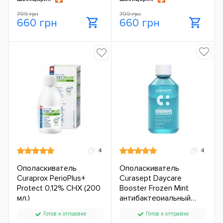
799 грн
799 грн
660 грн
660 грн
4
4
Ополаскиватель
Ополаскиватель
Curaprox PerioPlus+
Curasept Daycare
Protect 0,12% CHX (200
Booster Frozen Mint
мл.)
антибактериальный
(500 мл.) ЕС
Готов к отправке
Готов к отправке