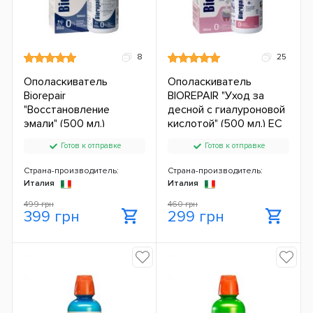
8
25
Ополаскиватель
Ополаскиватель
Biorepair
BIOREPAIR "Уход за
"Восстановление
десной с гиалуроновой
эмали" (500 мл.)
кислотой" (500 мл.) ЕС
Готов к отправке
Готов к отправке
Страна-производитель:
Страна-производитель:
Италия
Италия
499 грн
460 грн
399 грн
299 грн