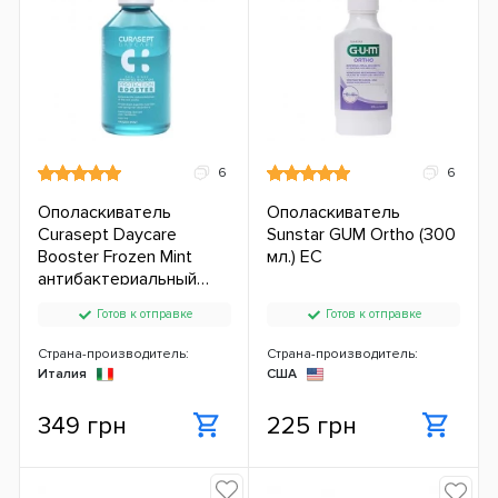
6
6
Ополаскиватель
Ополаскиватель
Curasept Daycare
Sunstar GUM Ortho (300
Booster Frozen Mint
мл.) ЕС
антибактериальный
(250 мл.) ЕС
Готов к отправке
Готов к отправке
Страна-производитель:
Страна-производитель:
Италия
США
349 грн
225 грн