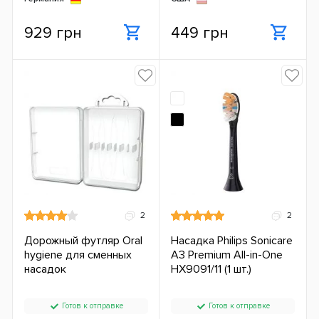
929 грн
449 грн
2
2
Дорожный футляр Oral
Насадка Philips Sonicare
hygiene для сменных
A3 Premium All-in-One
насадок
HX9091/11 (1 шт.)
Готов к отправке
Готов к отправке