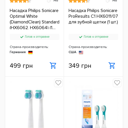
148
148
Насадка Philips Sonicare
Насадка Philips Sonicare
Optimal White
ProResults C1 HX6011/07
(DiamondClean) Standard
для зубной щетки (1 шт.)
(HX6062, HX6064) (1
шт.)
Готов к отправке
Готов к отправке
Страна-производитель:
Страна-производитель:
Германия
США
499 грн
349 грн