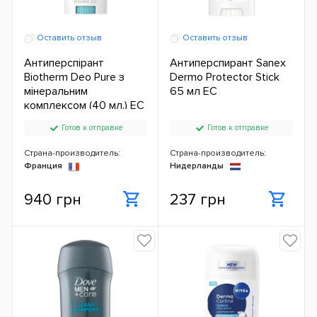
Оставить отзыв
Оставить отзыв
Антиперспірант
Антиперспирант Sanex
Biotherm Deo Pure з
Dermo Protector Stick
мінеральним
65 мл ЕС
комплексом (40 мл.) ЕС
Готов к отправке
Готов к отправке
Страна-производитель:
Страна-производитель:
Франция
Нидерланды
940 грн
237 грн