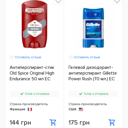
Оставить отзыв
Оставить отзыв
Антиперспирант-стик
Гелевой дезодорант-
Old Spice Original High
антиперспирант Gillette
Endurance 50 мл ЕС
Power Rush (70 мл.) ЕС
Готов к отправке
Готов к отправке
Страна-производитель:
Страна-производитель:
Франция
США
144 грн
175 грн