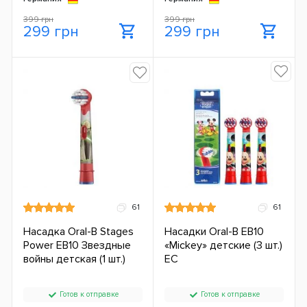
399 грн
399 грн
299 грн
299 грн
61
61
Насадка Oral-B Stages
Насадки Oral-B EB10
Power EB10 Звездные
«Mickey» детские (3 шт.)
войны детская (1 шт.)
ЕС
Готов к отправке
Готов к отправке