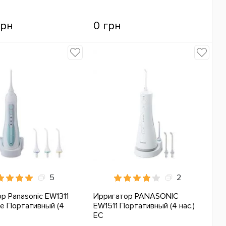
грн
0 грн
5
2
р Panasonic EW1311
Ирригатор PANASONIC
e Портативный (4
EW1511 Портативный (4 нас.)
ЕС