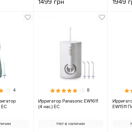
1499 грн
1949 г
4
8
ригатор
Ирригатор Panasonic EW1611
Ирригат
1 ЕС
(4 нас.) ЕС
EW1511 П
личии
Нет в наличии