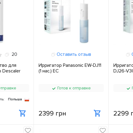
20
Оставить отзыв
О
тво для
Ирригатор Panasonic EW-DJ11
Ирригато
o Descaler
(1 нас.) ЕС
DJ26-V30
отправке
Готов к отправке
Г
ль:
Польша
2399 грн
2299 