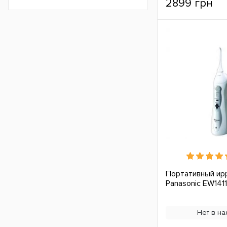
2899 грн
Портативный ир
Panasonic EW141
Нет в на