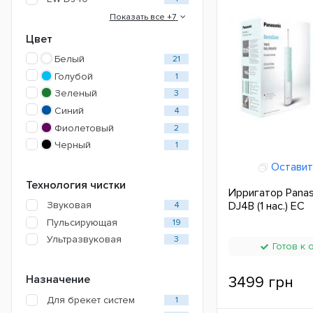
Показать все +7
Цвет
Белый
21
Голубой
1
Зеленый
3
Синий
4
Фиолетовый
2
Черный
1
Оставит
Технология чистки
Ирригатор Panas
Звуковая
DJ4B (1 нас.) ЕС
4
Пульсирующая
19
Ультразвуковая
3
Готов к 
Назначение
3499 грн
Для брекет систем
1