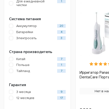
Для ежедневной
1
чистки
Система питания
Аккумулятор
20
Батарейки
4
Электросеть
3
Страна производитель
Китай
7
Польша
1
Тайланд
7
Ирригатор Panas
DentaCare Порт
Гарантия
Нет в на
3 месяца
9
12 месяцев
17