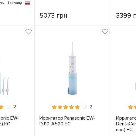
ль:
Тайланд
5073 грн
3399 
2
2
onic EW-
Ирригатор Panasonic EW-
Ирригато
.) ЕС
DJ10-A520 ЕС
DentaCar
нас.) ЕС