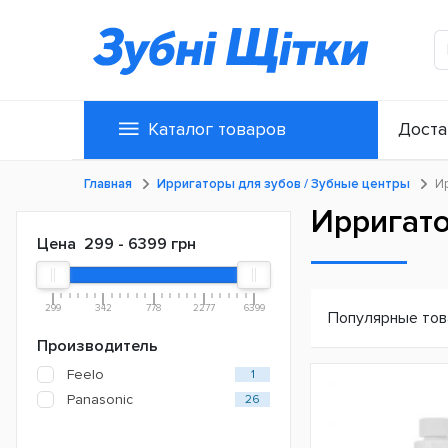
Каталог товаров
Доста
Главная
Ирригаторы для зубов / Зубные центры
И
Ирригато
Цена
299
-
6399
грн
299
342
778
2277
6399
Популярные то
Производитель
Feelo
1
Panasonic
26