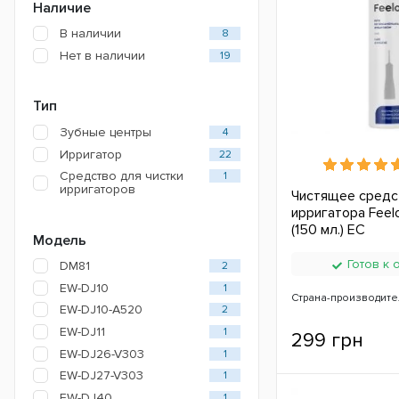
Наличие
В наличии
8
Нет в наличии
19
Тип
Зубные центры
4
Ирригатор
22
Средство для чистки
1
ирригаторов
Чистящее средс
ирригатора Feel
(150 мл.) ЕС
Модель
Готов к 
DM81
2
EW-DJ10
1
Страна-производите
EW-DJ10-A520
2
EW-DJ11
1
299 грн
EW-DJ26-V303
1
EW-DJ27-V303
1
EW-DJ40
1