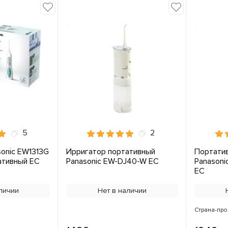
5
2
onic EW1313G
Ирригатор портативный
Портати
ативный ЕС
Panasonic EW-DJ40-W ЕС
Panasoni
ЕС
личии
Нет в наличии
Страна-про