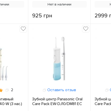
личии
Нет в наличии
925 грн
2999 
2
Оставить отзыв
О
ативный
Зубной центр Panasonic Oral
Зубной ц
0-W (3 нас.)
Care Pack EW-DJ10/DM81 ЕС
Care Pac