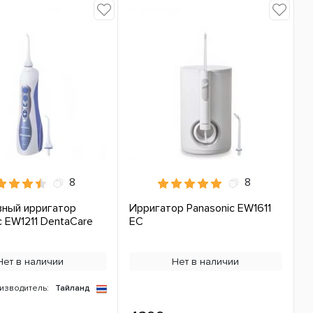
8
8
вный ирригатор
Ирригатор Panasonic EW1611
c EW1211 DentaCare
ЕС
Нет в наличии
Нет в наличии
изводитель:
Тайланд