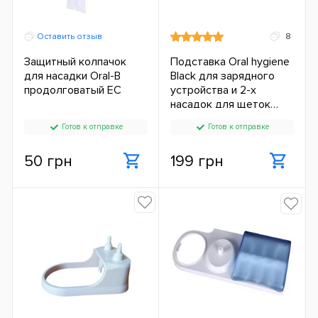
Оставить отзыв
8
Защитный колпачок
Подставка Oral hygiene
для насадки Oral-B
Black для зарядного
продолговатый ЕС
устройства и 2-х
насадок для щеток
Philips
Готов к отправке
Готов к отправке
50 грн
199 грн