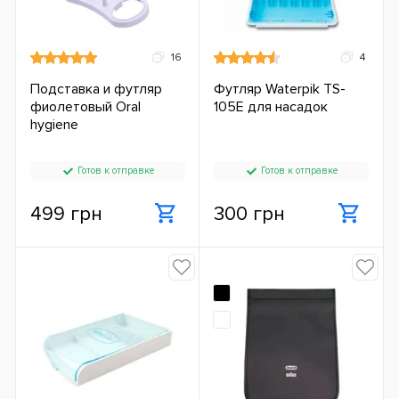
16
4
Подставка и футляр
Футляр Waterpik TS-
фиолетовый Oral
105E для насадок
hygiene
Готов к отправке
Готов к отправке
499 грн
300 грн