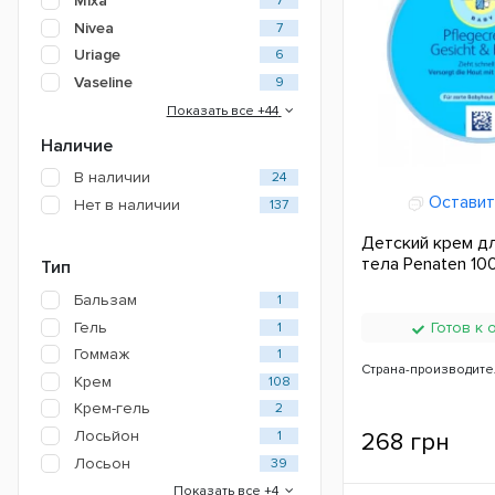
Mixa
7
Nivea
7
Uriage
6
Vaseline
9
Показать все +44
Наличие
В наличии
24
Оставит
Нет в наличии
137
Детский крем дл
тела Penaten 10
Тип
Бальзам
1
Гель
Готов к 
1
Гоммаж
1
Страна-производите
Крем
108
Крем-гель
2
Лосьйон
268 грн
1
Лосьон
39
Показать все +4