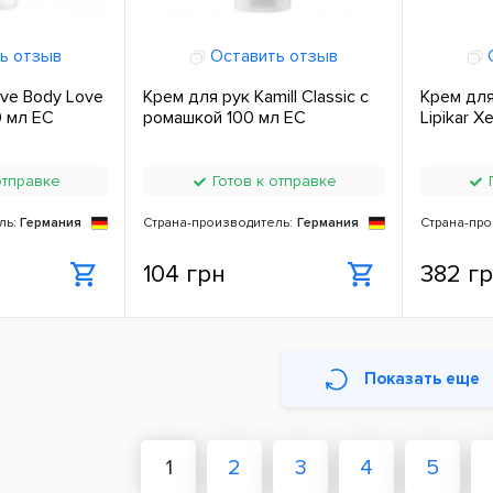
ь отзыв
Оставить отзыв
О
ve Body Love
Крем для рук Kamill Classic с
Крем для
0 мл ЕС
ромашкой 100 мл ЕС
Lipikar X
отправке
Готов к отправке
Г
ль:
Германия
Страна-производитель:
Германия
Страна-про
104 грн
382 г
Показать еще
1
2
3
4
5