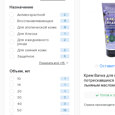
Назначение
Антивозрастной
2
Восстанавливающее
11
Для атопической кожи
8
Для блеска
1
Для ежедневного
2
ухода
Для сияния кожи
2
Защитное
5
Показать все +15
Оставит
Объем, мл
Крем Barwa для 
10
1
потрескавшихся 
14
льняным маслом
1
20
1
Готов к 
30
3
40
3
Страна-производите
50
16