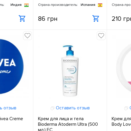
ль:
Индия
Страна-производитель:
Испания
Страна-про
86 грн
210 гр
ь отзыв
Оставить отзыв
О
ivea Creme
Крем для лица и тела
Крем для
Bioderma Atoderm Ultra (500
Body Lov
мл.) ЕС