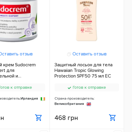
ставить отзыв
Оставить отзыв
й крем Sudocrem
Защитный лосьон для тела
ert для
Hawaiian Tropic Glowing
ельной и
Protection SPF50 75 мл ЕС
нной кожи 60 г ЕС
отов к отправке
Готов к отправке
изводитель:
Ирландия
Страна-производитель:
Великобритания
рн
468 грн