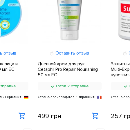
ь отзыв
Оставить отзыв
О
я лица и
Дневной крем для рук
Защитны
0 мл ЕС
Cetaphil Pro Repair Nourishing
Multi-Exp
50 мл ЕС
чувствит
раздраже
отправке
Готов к отправке
Г
ль:
Германия
Страна-производитель:
Франция
Страна-про
499 грн
257 г