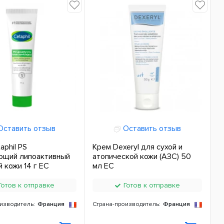
ставить отзыв
Оставить отзыв
aphil PS
Крем Dexeryl для сухой и
ющий липоактивный
атопической кожи (АЗС) 50
й кожи 14 г ЕС
мл ЕС
отов к отправке
Готов к отправке
изводитель:
Франция
Страна-производитель:
Франция