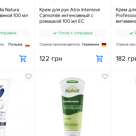
la Natura
Крем для рук Atrix Intensive
Крем для
виной 100 мл
Camomile интенсивный с
Professio
ромашкой 100 мл ЕС
витамино
отправке
Готов к отправке
Г
ль:
Польша
Страна-производитель:
Германия
Страна-про
122 грн
182 гр