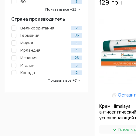
129 грн
60
3
Показать все +22
Страна производитель
Великобритания
2
Германия
35
Индия
1
Ирландия
1
Испания
23
Италия
5
Канада
2
Показать все +7
Оставит
Крем Himalaya
антисептически
успокаивающий 
20 г ЕС
Готов к 