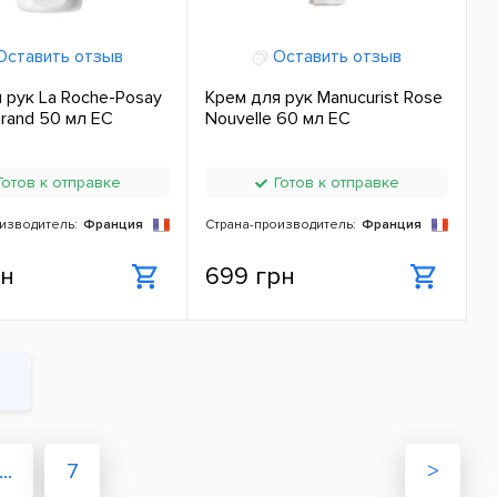
ставить отзыв
Оставить отзыв
 рук La Roche-Posay
Крем для рук Manucurist Rose
erand 50 мл ЕС
Nouvelle 60 мл ЕС
отов к отправке
Готов к отправке
изводитель:
Франция
Страна-производитель:
Франция
рн
699 грн
...
7
>