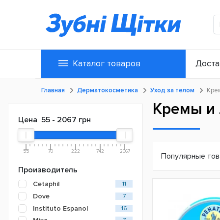
Каталог товаров
Доста
Главная
Дерматокосметика
Уход за телом
Кре
Кремы и
Цена
55
-
2067
грн
55
70
222
742
2067
Популярные то
Производитель
Cetaphil
11
Dove
7
Instituto Espanol
16