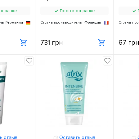
отправке
Готов к отправке
Г
ль:
Германия
Страна-производитель:
Франция
Страна-про
731 грн
67 гр
ь отзыв
Оставить отзыв
О