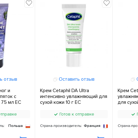
ь отзыв
Оставить отзыв
О
ног и
Крем Cetaphil DA Ultra
Крем Cet
пяток с
интенсивно увлажняющий для
увлажня
 75 мл ЕС
сухой кожи 10 г ЕС
для сухо
отправке
Готов к отправке
Г
ль:
Польша
Страна-производитель:
Франция
Страна-про