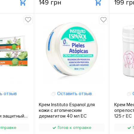
149 грн
199 гр
ь отзыв
Оставить отзыв
О
Крем Instituto Espanol для
Крем Med
й
кожи с атопическим
опрелост
и защитный
дерматитом 40 мл ЕС
125 г ЕС
отправке
Готов к отправке
Г