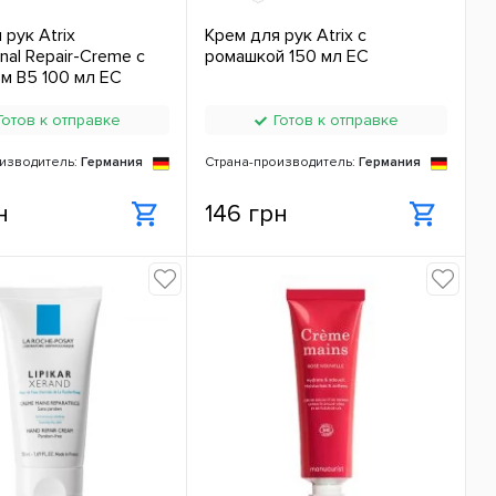
 рук Atrix
Крем для рук Atrix с
nal Repair-Creme с
ромашкой 150 мл ЕС
м B5 100 мл ЕС
отов к отправке
Готов к отправке
изводитель:
Германия
Страна-производитель:
Германия
н
146 грн