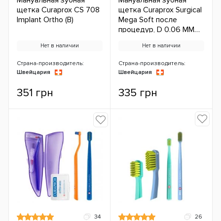
Мануальная зубная
Мануальная зубная
щетка Curaprox CS 708
щетка Curaprox Surgical
Implant Ortho (B)
Mega Soft после
процедур, D 0.06 MM
(B) ЕС
Нет в наличии
Нет в наличии
Страна-производитель:
Страна-производитель:
Швейцария
Швейцария
351 грн
335 грн
34
26