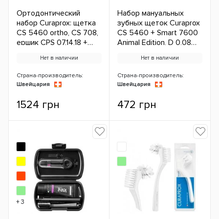
Ортодонтический
Набор мануальных
набор Curaprox: щетка
зубных щеток Curaprox
CS 5460 ortho, CS 708,
CS 5460 + Smart 7600
ершик CPS 07,14,18 +
Animal Edition, D 0,08
футляр,
MM (2 шт.) (B) ЕС
Нет в наличии
Нет в наличии
ортодонтический воск
Страна-производитель:
Страна-производитель:
Швейцария
Швейцария
1524 грн
472 грн
+ 3