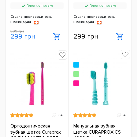
MM
Готов к отправке
Готов к отправке
Страна-производитель:
Страна-производитель:
Швейцария
Швейцария
399 грн
299 грн
299 грн
34
4
Ортодонтическая
Мануальная зубная
зубная щетка Curaprox
щетка CURAPROX CS