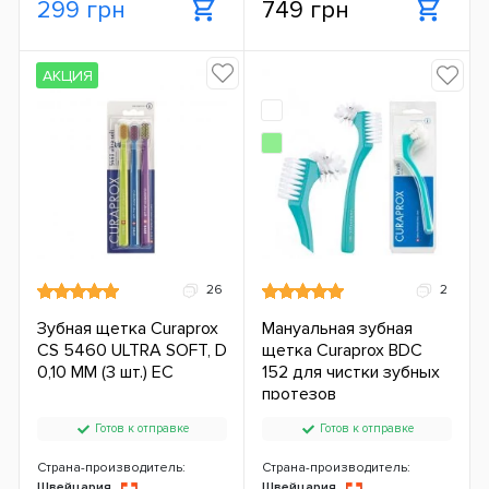
299 грн
749 грн
АКЦИЯ
26
2
Зубная щетка Curaprox
Мануальная зубная
CS 5460 ULTRA SOFT, D
щетка Curaprox BDC
0,10 ММ (3 шт.) ЕС
152 для чистки зубных
протезов
Готов к отправке
Готов к отправке
Страна-производитель:
Страна-производитель:
Швейцария
Швейцария