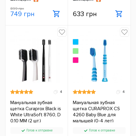
899 грн
749 грн
633 грн
4
4
Мануальная зубная
Мануальная зубная
щетка Curaprox Black is
щетка CURAPROX CS
White UltraSoft 8760, D
4260 Baby Blue для
0.10 MM (2 шт.)
малышей (0-4 лет)
Готов к отправке
Готов к отправке