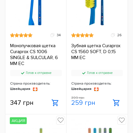
34
26
Монопучковая щетка
Зубная щетка Curaprox
Curaprox CS 1006
CS 1560 SOFT, D 0,15
SINGLE & SULCULAR, 6
ММ ЕС
ММ ЕС
Готов к отправке
Готов к отправке
Страна-производитель:
Страна-производитель:
Швейцария
Швейцария
399 грн
347 грн
259 грн
АКЦИЯ