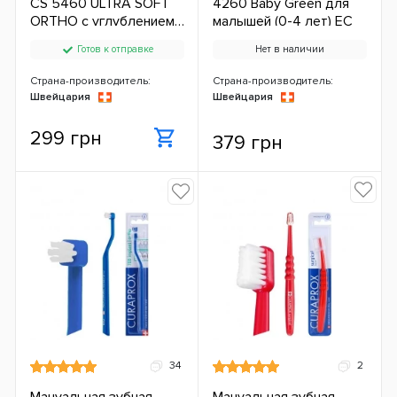
CS 5460 ULTRA SOFT
4260 Baby Green для
ORTHO с углублением,
малышей (0-4 лет) ЕС
D 0,10 ММ
Готов к отправке
Нет в наличии
Страна-производитель:
Страна-производитель:
Швейцария
Швейцария
299 грн
379 грн
34
2