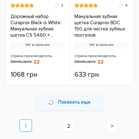
2
4
Дорожный набор
Мануальная зубная
Curaprox Black is White:
щетка Curaprox BDC
Мануальная зубная
150 для чистки зубных
щетка CS 5460 +
протезов
Зубная паста Black is
Нет в наличии
Нет в наличии
White отбеливающая
(10 мл.)
Страна-производитель:
Страна-производитель:
Швейцария
Швейцария
1068 грн
633 грн
Показать еще
1
2
>