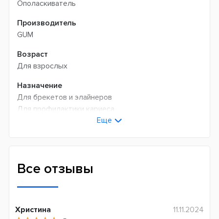
Ополаскиватель
Производитель
GUM
Возраст
Для взрослых
Назначение
Для брекетов и элайнеров
Для профилактики кариеса
Еще
Антибактериальное
Для ежедневного ухода
Объем, мл
300
Все отзывы
Состав
Без алкоголя
С фтором
Христина
11.11.2024