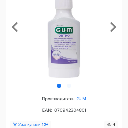
Производитель:
GUM
EAN:
070942304801
Уже купили
10+
4