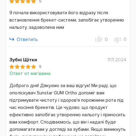
5
Страна производитель
США
Я почала використовувати його відразу після
встановлення брекет-системи, запобігає утворенню
Страна регистрации бренда
нальоту, задоволена ним
Швейцария
Ответить
0
0
Зубні Щітки
11.11.2024
5
Ответ от магазина
Доброго дня! Дякуємо за ваш відгук! Ми раді, що
ополіскувач Sunstar GUM Ortho допоміг вам
підтримувати чистоту і здоров'я порожнини рота під
час носіння брекетів. Це чудово, що продукт
ефективно запобігає утворенню нальоту і приносить
вам комфорт. Сподіваємось, що він і надалі буде
допомагати вам у догляді за зубами. Якщо виникнуть