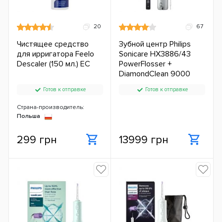
20
67
Чистящее средство
Зубной центр Philips
для ирригатора Feelo
Sonicare HX3886/43
Descaler (150 мл.) ЕС
PowerFlosser +
DiamondClean 9000
Готов к отправке
Готов к отправке
Страна-производитель:
Польша
299 грн
13999 грн