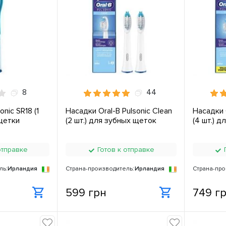
8
44
nic SR18 (1
Насадки Oral-B Pulsonic Clean
Насадки O
 щетки
(2 шт.) для зубных щеток
(4 шт.) 
отправке
Готов к отправке
Г
ль:
Ирландия
Страна-производитель:
Ирландия
Страна-про
599 грн
749 г