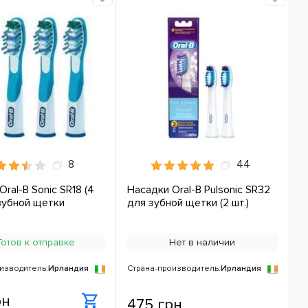
8
44
ral-B Sonic SR18 (4
Насадки Oral-B Pulsonic SR32
 зубной щетки
для зубной щетки (2 шт.)
отов к отправке
Нет в наличии
изводитель:
Ирландия
Страна-производитель:
Ирландия
рн
475 грн