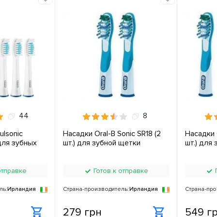
44
8
ulsonic
Насадки Oral-B Sonic SR18 (2
Насадки O
 для зубных
шт.) для зубной щетки
шт.) для
отправке
Готов к отправке
Г
ль:
Ирландия
Страна-производитель:
Ирландия
Страна-про
279 грн
549 г