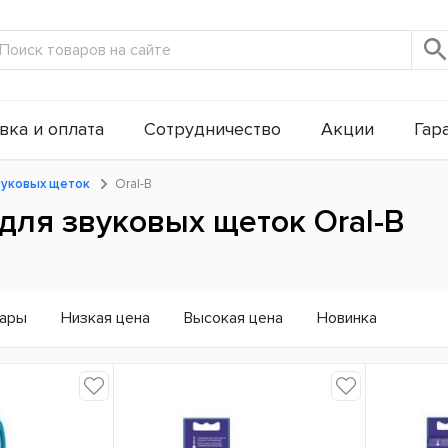
вка и оплата
Сотрудничество
Акции
Гар
вуковых щеток
Oral-B
для звуковых щеток Oral-B
вары
Низкая цена
Высокая цена
Новинка