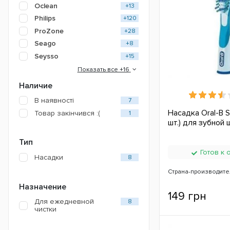
Oclean
+13
Philips
+120
ProZone
+28
Seago
+8
Seysso
+15
Показать все +16
Наличие
В наявності
7
Насадка Oral-B So
Товар закінчився :(
1
шт.) для зубной
Тип
Готов к 
Насадки
8
Страна-производите
Назначение
149 грн
Для ежедневной
8
чистки