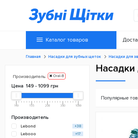
Каталог товаров
Доста
Главная
Насадки для зубных щеток
Насадки для з
Насадки 
Oral-B
Производитель:
Цена
149
-
1099
грн
Популярные то
149
155
208
390
1099
Производитель
Lebond
+38
Lebooo
+17