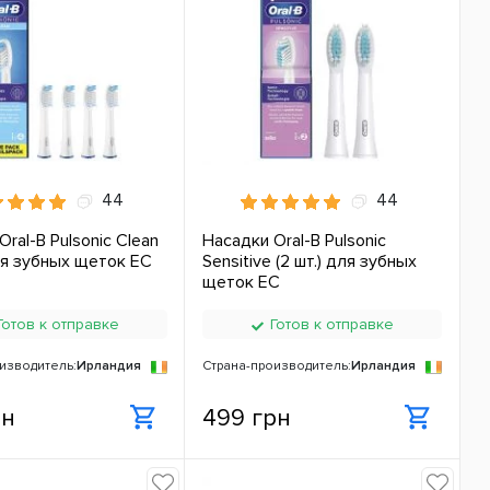
44
44
ral-B Pulsonic Clean
Насадки Oral-B Pulsonic
для зубных щеток ЕС
Sensitive (2 шт.) для зубных
щеток ЕС
отов к отправке
Готов к отправке
изводитель:
Ирландия
Страна-производитель:
Ирландия
рн
499 грн