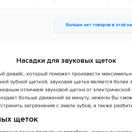
Больше нет товаров в этой к
Насадки для звуковых щеток
ый девайс, который поможет произвести максимальн
ьной зубной щеткой, звуковая щетка является более
Основным отличием звуковой щетки от электрической 
 создает больше движений за минуту, нежели Вы см
странить загрязнения с эмали зубов, а также разбить
ных щеток
оважно также правильно подобрать сменные насадки