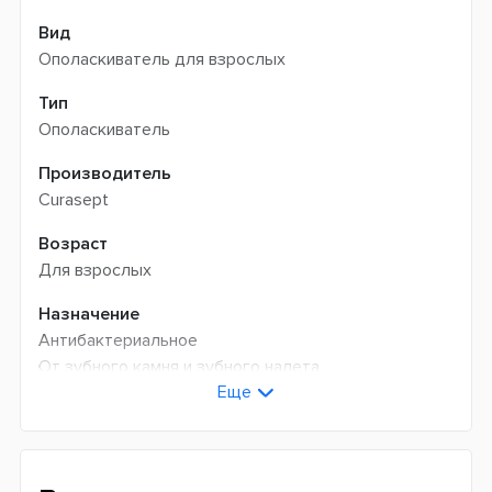
Вид
Ополаскиватель для взрослых
Тип
Ополаскиватель
Производитель
Curasept
Возраст
Для взрослых
Назначение
Антибактериальное
От зубного камня и зубного налета
Еще
Для реминерализации эмали
Для свежего дыхания
Количество фтора
220 ppm