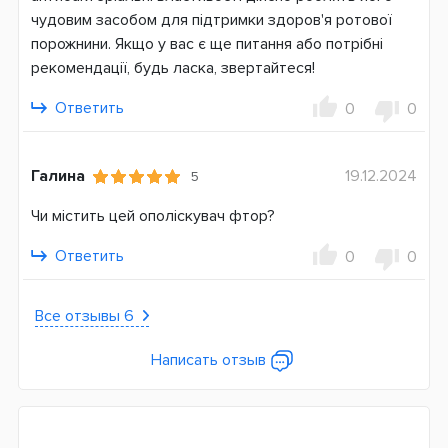
чудовим засобом для підтримки здоров'я ротової
порожнини. Якщо у вас є ще питання або потрібні
рекомендації, будь ласка, звертайтеся!
Ответить
0
0
Галина
19.12.2024
5
Чи містить цей ополіскувач фтор?
Ответить
0
0
Все отзывы 6
Написать отзыв