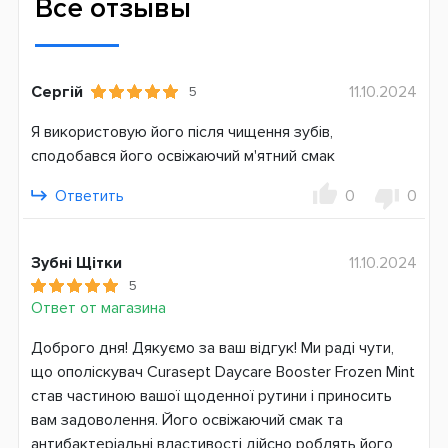
Все отзывы
Объем, мл
250
Сергій
11.10.2024
5
Состав
С фтором
Я використовую його після чищення зубів,
С ксилитом
сподобався його освіжаючий м'ятний смак
Без SLS
Ответить
0
0
Без алкоголя
Страна производитель
Италия
Зубні Щітки
11.10.2024
5
Ответ от магазина
Доброго дня! Дякуємо за ваш відгук! Ми раді чути,
що ополіскувач Curasept Daycare Booster Frozen Mint
став частиною вашої щоденної рутини і приносить
вам задоволення. Його освіжаючий смак та
антибактеріальні властивості дійсно роблять його