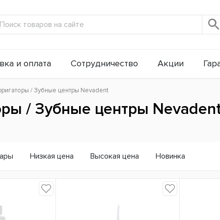
вка и оплата
Сотрудничество
Акции
Гар
рригаторы / Зубные центры Nevadent
ры / Зубные центры Nevaden
вары
Низкая цена
Высокая цена
Новинка