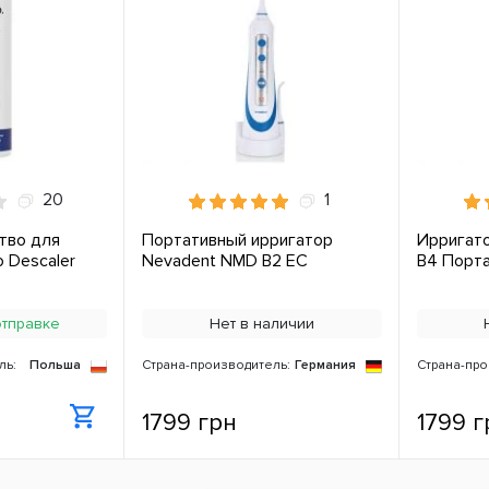
20
1
тво для
Портативный ирригатор
Ирригато
o Descaler
Nevadent NMD B2 ЕС
B4 Порт
отправке
Нет в наличии
ль:
Польша
Страна-производитель:
Германия
Страна-про
1799 грн
1799 г