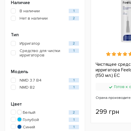
Наличие
В наличии
1
Нет в наличии
2
Тип
Ирригатор
2
Средство для чистки
1
ирригаторов
Чистящее средс
ирригатора Feel
Модель
(150 мл.) ЕС
NMD 3.7 B4
1
Готов к 
NMD B2
1
Страна-производите
Цвет
299 грн
Белый
2
Голубой
1
Синий
1