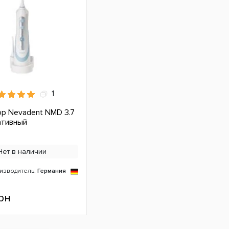
1
р Nevadent NMD 3.7
ативный
Нет в наличии
изводитель:
Германия
рн