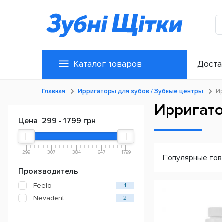
Каталог товаров
Доста
Главная
Ирригаторы для зубов / Зубные центры
И
Ирригато
Цена
299
-
1799
грн
299
307
384
647
1799
Популярные то
Производитель
Feelo
1
Nevadent
2