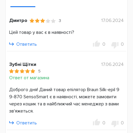
Тип бритья
Сухой
Мокрый
Дмитро
17.06.2024
3
Дополнительные насадки
Цей товар у вас є в наявності?
Бритвенная головка
Для точечного удаления волос
Ответить
0
0
Дополнительные опции
Массирование
Зубні Щітки
17.06.2024
Влажная эпиляция
5
Плавающая головка
Ответ от магазина
Подсветка
Доброго дня! Даний товар епілятор Braun Silk-epil 9
Количество пинцетов
9-870 SensoSmart є в наявності, можете замовити
40
через кошик та в найближчий час менеджер з вами
зв'яжеться.
Система питания
Аккумулятор
Ответить
0
0
Страна производитель