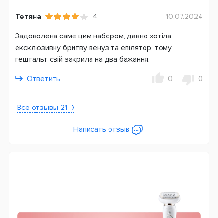
Германия
Тетяна
10.07.2024
4
Гарантия
Задоволена саме цим набором, давно хотіла
12 месяцев
ексклюзивну бритву венуз та епілятор, тому
гештальт свій закрила на два бажання.
Ответить
0
0
Все отзывы 21
Написать отзыв