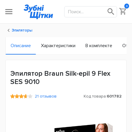
0
Эпиляторы
Описание
Характеристики
В комплекте
Отз
Эпилятор Braun Silk-epil 9 Flex
SES 9010
21 отзывов
Код товара:
601782