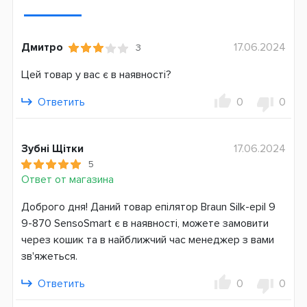
Тип бритья
Сухой
Мокрый
Дмитро
17.06.2024
3
Дополнительные насадки
Цей товар у вас є в наявності?
Бритвенная головка
Для точечного удаления волос
Ответить
0
0
Щетка для очищения лица
Дополнительные опции
Зубні Щітки
17.06.2024
Влажная эпиляция
5
Подсветка
Ответ от магазина
Плавающая головка
Доброго дня! Даний товар епілятор Braun Silk-epil 9
Количество пинцетов
9-870 SensoSmart є в наявності, можете замовити
40
через кошик та в найближчий час менеджер з вами
зв'яжеться.
Система питания
Аккумулятор
Ответить
0
0
Страна производитель