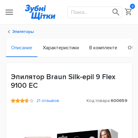
0
Эпиляторы
Описание
Характеристики
В комплекте
Отз
Эпилятор Braun Silk-epil 9 Flex
9100 ЕС
21 отзывов
Код товара:
600659