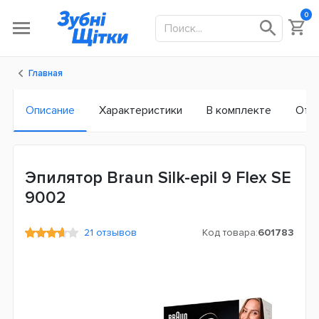
0
Главная
Описание
Характеристики
В комплекте
Отз
Эпилятор Braun Silk-epil 9 Flex SE
9002
21 отзывов
Код товара:
601783