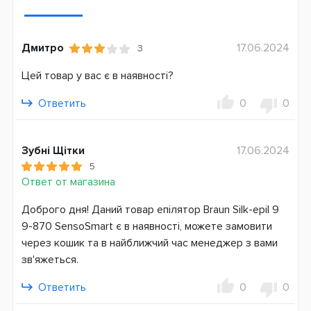
Тип бритья
Сухой
Мокрый
Дмитро
17.06.2024
3
Дополнительные насадки
Цей товар у вас є в наявності?
Бритвенная головка
Ответить
0
0
Дополнительные опции
Влажная эпиляция
Подсветка
Зубні Щітки
17.06.2024
Плавающая головка
5
Ответ от магазина
Количество пинцетов
40
Доброго дня! Даний товар епілятор Braun Silk-epil 9
9-870 SensoSmart є в наявності, можете замовити
Система питания
через кошик та в найближчий час менеджер з вами
Аккумулятор
зв'яжеться.
Страна производитель
Ответить
0
0
Германия