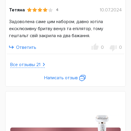
Гарантия
Тетяна
10.07.2024
4
12 месяцев
Задоволена саме цим набором, давно хотіла
ексклюзивну бритву венуз та епілятор, тому
гештальт свій закрила на два бажання.
Ответить
0
0
Все отзывы 21
Написать отзыв