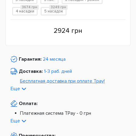
3674 грн
3249 грн
4 насадки
5 насадок
2924 грн
Гарантия:
24 месяца
Доставка:
1-3 раб. дней
Бесплатная доставка при оплате Tpay!
Еще
По Украине от
975 грн
Оплата:
Из Европы от
1499 грн
Платежная система TPay -
0 грн
Платная доставка по Украине:
На расчетный счет -
0 грн
Еще
Наложенный платеж -
20 грн + 2%
По тарифам Новой Почты
Преимущества: