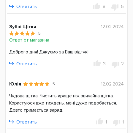
Дополнительные функции
Ответить
8
5
Таймер чистки
Датчик давления
Литий-ионный аккумулятор
Зубні Щітки
12.02.2024
Эргономичный дизайн
5
Ответ от магазина
Система питания
Аккумулятор
Доброго дня! Дякуємо за Ваш відгук!
Страна производитель
Ответить
3
2
Германия
Гарантия
Юлія
12.02.2024
5
24 месяца
Чудова щітка. Чистить краще ніж звичайна щітка.
Користуюся вже тиждень, мені дуже подобається.
Довго тримається заряд.
Ответить
1
1