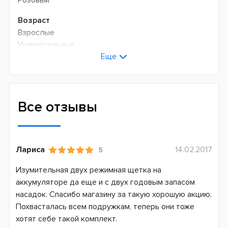
Розовый
Возраст
Взрослые
Универсальные
Еще
Технология чистки
Возвратно-вращательная + пульсирующая
Количество оборотов в минуту
Все отзывы
9900
Количество пульсаций в минуту
45000
Лариса
14.02.2017
5
Режимов чистки
Изумительная двух режимная щетка на
3
аккумуляторе да еще и с двух годовым запасом
насадок. Спасибо магазину за такую хорошую акцию.
Сменная насадка
Похвасталась всем подружкам, теперь они тоже
Да
хотят себе такой комплект.