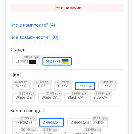
Нет в наличии
Что в комплекте? (4)
Все возможности? (10)
Склад:
2824 грн
Европа
Украина
Цвет:
3449 грн
2849 грн
2999 грн
3199 грн
White
Blue
Black
Pink CA
Pink
2824 грн
3149 грн
2999 грн
2999 грн
White OE
White CA
Black CA
Blue CA
Кол-во насадок:
2799 грн
3174 грн
1 насадка
2 насадки
2 насадки + рожок
3049 грн
3199 грн
2849 грн
3 насадки
3 нас.
3 насадки + рожок