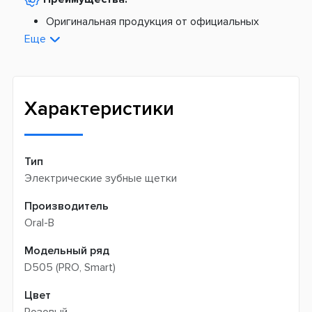
По тарифам Укрпочты
Платная доставка из Европы:
Оригинальная продукция от официальных
поставщиков
Еще
Новая почта -
199 грн
Широкий ассортимент товаров
Meest (курєрська доставка) -
199 грн
Профессиональная помощь менеджеров
Интернет-магазин не производит доставку
Быстрая доставка
самовывозом
Характеристики
Тип
Электрические зубные щетки
Производитель
Oral-B
Модельный ряд
D505 (PRO, Smart)
Цвет