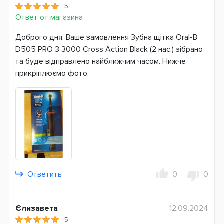
5
Датчик давления
Ответ от магазина
Литий-ионный аккумулятор
Эргономичный дизайн
Доброго дня. Ваше замовлення Зубна щітка Oral-B
D505 PRO 3 3000 Cross Action Black (2 нас.) зібрано
Система питания
та буде відправлено найближчим часом. Нижче
Аккумулятор
прикріплюємо фото.
Страна производитель
Германия
Гарантия
24 месяца
Ответить
0
0
Єлизавета
12.09.2024
5