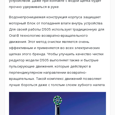
Успех товарам компании приносят новейшие
технологии и неизменное качество производства. Не
является исключением и новая модель Oral-B D505,
которая прекрасно вписывается в большой
модельный ряд электрических щеток мирового
производителя и использует эффективную 3D
технологию чистки. Тщательно проработанный дизайн
щетки понравится всем ценителям современных
технологий. Удобная форма ручки и нескользящая
поверхность обеспечивают комфортное пользование
устройством. Даже при контакте с водой щетка будет
прочно удерживаться в руке.
Водонепроницаемая конструкция корпуса защищает
моторный блок от попадания влаги внутрь устройства.
Для своей работы D505 использует традиционную для
Oral-B технологию возвратно-вращательного
движения. Этот метод очистки является очень