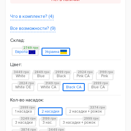
Что в комплекте? (4)
Все возможности? (9)
Склад:
2749 грн
Европа
Украина
Цвет:
3449 грн
2849 грн
2999 грн
2924 грн
3199 грн
White
Blue
Black
Pink CA
Pink
2824 грн
3149 грн
2999 грн
White OE
White CA
Black CA
Blue CA
Кол-во насадок:
2999 грн
3374 грн
1 насадка
2 насадки
2 насадки + рожок
3249 грн
3199 грн
2999 грн
3 насадки
3 нас.
3 насадки + рожок
3874 грн
3449 грн