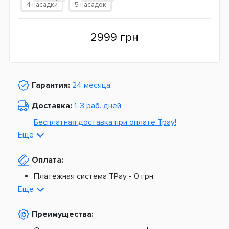
4 насадки
5 насадок
2999 грн
Гарантия:
24 месяца
Доставка:
1-3 раб. дней
Бесплатная доставка при оплате Tpay!
Еще
По Украине от
975 грн
Оплата:
Из Европы от
1499 грн
Платежная система TPay -
0 грн
Платная доставка по Украине:
На расчетный счет -
0 грн
Еще
Наложенный платеж -
20 грн + 2%
По тарифам Новой Почты
Преимущества:
По тарифам Укрпочты
Платная доставка из Европы: