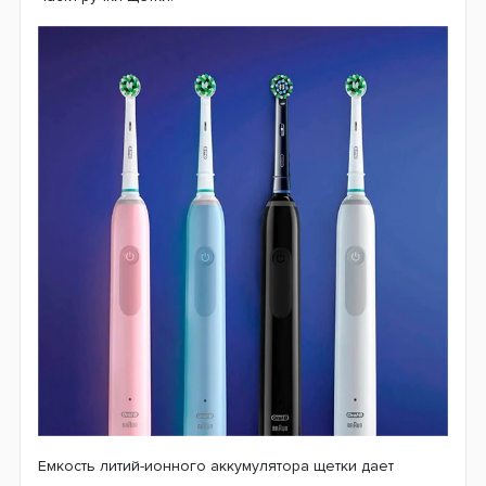
Стоматологи рекомендуют чистить зубы не менее 2-х
минут, поэтому программный таймер запрограммирован
на отсчет именно этого времени. Каждые 30 секунд
щетка подает сигнал о необходимости перехода на
следующий участок очищаемой поверхности. С
помощью специального датчика электронный блок
управления отслеживает давление, возникающее во
время действия насадки на поверхность зубов. При
слишком сильном нажатии программа автоматически
уменьшит уровень интенсивности работы и
предупредит об этом световой индикацией в верхней
части ручки щетки.