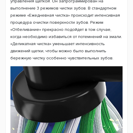
Под действием пульсирующих движений пленка налета
становится рыхлой и легко убирается с поверхности
зубов уже с помощью возвратно-вращательных
движений.
Внутри корпуса модели D505 расположен блок
управления щеткой. Он запрограммирован на
выполнение 3 режимов чистки зубов. В стандартном
режиме «Ежедневная чистка» происходит интенсивная
процедура очистки поверхности зубов. Режим
«Отбеливание» прекрасно подойдет в том случае,
когда необходимо избавиться от потемнений на эмали.
«Деликатная чистка» уменьшает интенсивность