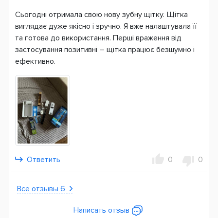
Сьогодні отримала свою нову зубну щітку. Щітка
виглядає дуже якісно і зручно. Я вже налаштувала її
та готова до використання. Перші враження від
застосування позитивні – щітка працює безшумно і
ефективно.
Ответить
0
0
Все отзывы 6
Написать отзыв