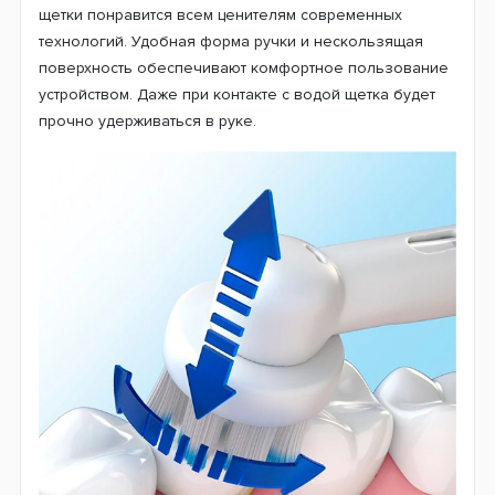
Успех товарам компании приносят новейшие
технологии и неизменное качество производства. Не
является исключением и новая модель Oral-B D505,
которая прекрасно вписывается в большой
модельный ряд электрических щеток мирового
производителя и использует эффективную 3D
технологию чистки. Тщательно проработанный дизайн
щетки понравится всем ценителям современных
технологий. Удобная форма ручки и нескользящая
поверхность обеспечивают комфортное пользование
устройством. Даже при контакте с водой щетка будет
прочно удерживаться в руке.