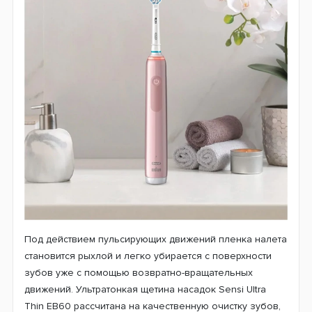
Oral-B технологию возвратно-вращательного
движения. Этот метод очистки является очень
эффективным и применяется во всех электрических
щетках этого бренда. Чтобы улучшить качество чистки
редуктор модели D505 выполняет также и быстрые
пульсирующие движения, которые действуют в
перпендикулярном направлении возвратно-
вращательных. Такой комплекс движений позволяет
лучше бороться даже с толстым слоем зубного налета.