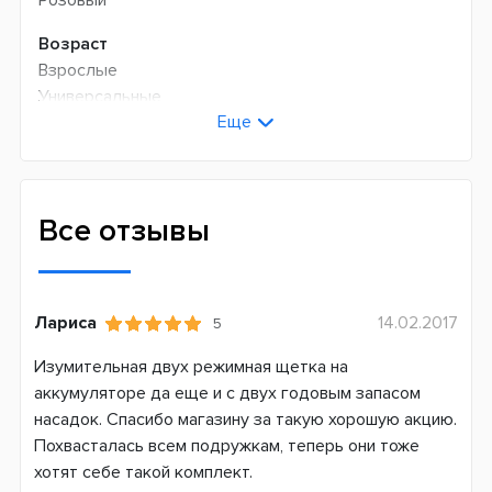
Розовый
Возраст
Взрослые
Универсальные
Еще
Технология чистки
Возвратно-вращательная + пульсирующая
Количество оборотов в минуту
Все отзывы
9900
Количество пульсаций в минуту
45000
Лариса
14.02.2017
5
Режимов чистки
Изумительная двух режимная щетка на
3
аккумуляторе да еще и с двух годовым запасом
насадок. Спасибо магазину за такую хорошую акцию.
Сменная насадка
Похвасталась всем подружкам, теперь они тоже
Да
хотят себе такой комплект.