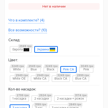
Нет в наличии
Что в комплекте? (4)
Все возможности? (10)
Склад:
2949 грн
Европа
Украина
Цвет:
3249 грн
2949 грн
3249 грн
3049 грн
White
Blue
Black
Pink CA
Pink
2949 грн
2949 грн
3249 грн
2999 грн
White OE
White CA
Black CA
Blue CA
Кол-во насадок:
2799 грн
2924 грн
3174 грн
1 насадка
2 насадки
2 насадки + рожок
3199 грн
2849 грн
3 насадки
3 нас.
3 насадки + рожок