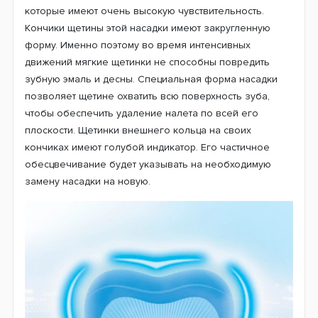
Под действием пульсирующих движений пленка налета
становится рыхлой и легко убирается с поверхности
зубов уже с помощью возвратно-вращательных
движений. Ультратонкая щетина насадок Sensi Ultra
Thin EB60 рассчитана на качественную очистку зубов,
которые имеют очень высокую чувствительность.
Кончики щетины этой насадки имеют закругленную
форму. Именно поэтому во время интенсивных
движений мягкие щетинки не способны повредить
зубную эмаль и десны. Специальная форма насадки
позволяет щетине охватить всю поверхность зуба,
чтобы обеспечить удаление налета по всей его