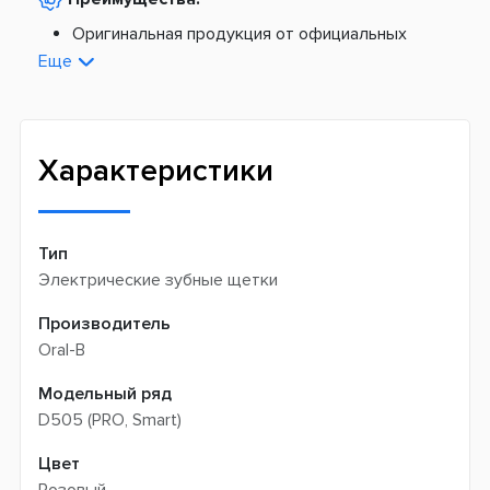
По тарифам Укрпочты
Платная доставка из Европы:
Оригинальная продукция от официальных
поставщиков
Еще
Новая почта -
199 грн
Широкий ассортимент товаров
Meest (курєрська доставка) -
199 грн
Профессиональная помощь менеджеров
Интернет-магазин не производит доставку
Быстрая доставка
самовывозом
Характеристики
Тип
Электрические зубные щетки
Производитель
Oral-B
Модельный ряд
D505 (PRO, Smart)
Цвет