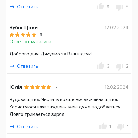
Дополнительные функции
Ответить
8
5
Таймер чистки
Датчик давления
Литий-ионный аккумулятор
Зубні Щітки
12.02.2024
Эргономичный дизайн
5
Ответ от магазина
Система питания
Аккумулятор
Доброго дня! Дякуємо за Ваш відгук!
Страна производитель
Ответить
3
2
Германия
Гарантия
Юлія
12.02.2024
5
24 месяца
Чудова щітка. Чистить краще ніж звичайна щітка.
Користуюся вже тиждень, мені дуже подобається.
Довго тримається заряд.
Ответить
1
1