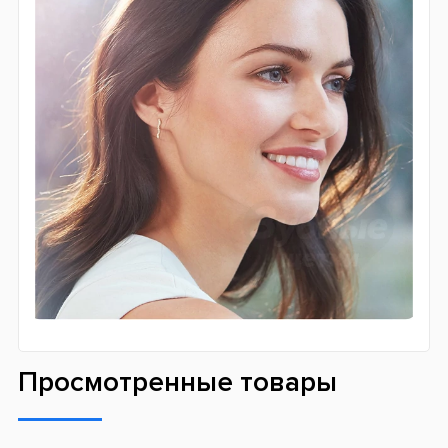
Емкость литий-ионного аккумулятора щетки дает
возможность чистить зубы в течение 2-х недель без
подзарядки. Регулярный бережный уход за полостью
рта с электрической щеткой Oral-B D505 Professoinal
Clean & Protect 3 значительно улучшит здоровье зубов
и десен, а также подарит Вам белоснежную улыбку.