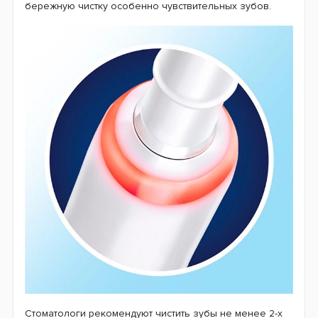
Внутри корпуса модели D505 расположен блок
управления щеткой. Он запрограммирован на
выполнение 3 режимов чистки зубов. В стандартном
режиме «Ежедневная чистка» происходит интенсивная
процедура очистки поверхности зубов. Режим
«Отбеливание» прекрасно подойдет в том случае,
когда необходимо избавиться от потемнений на эмали.
«Деликатная чистка» уменьшает интенсивность
движений щетки, чтобы можно было выполнить
бережную чистку особенно чувствительных зубов.