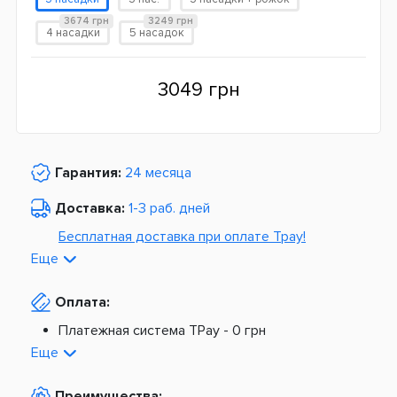
3674 грн
3249 грн
4 насадки
5 насадок
3049 грн
Гарантия:
24 месяца
Доставка:
1-3 раб. дней
Бесплатная доставка при оплате Tpay!
Еще
По Украине от
975 грн
Оплата:
Из Европы от
1499 грн
Платежная система TPay -
0 грн
Платная доставка по Украине:
На расчетный счет -
0 грн
Еще
Наложенный платеж -
20 грн + 2%
По тарифам Новой Почты
Преимущества: