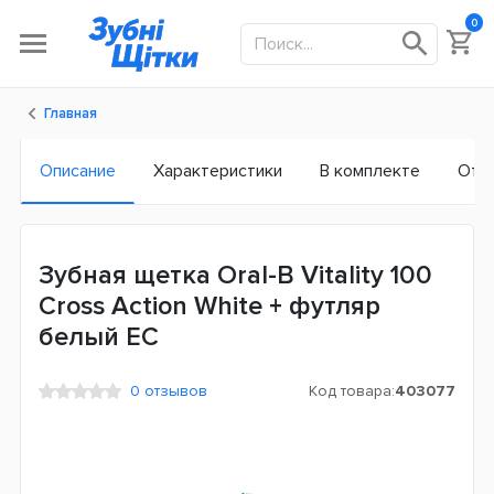
0
Главная
Описание
Характеристики
В комплекте
Отз
Зубная щетка Oral-B Vitality 100
Cross Action White + футляр
белый ЕС
0 отзывов
Код товара:
403077