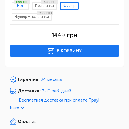
1199 грн
1449 грн
Нет
Подставка
Футляр
1699 грн
Футляр + подставка
1449 грн
В КОРЗИНУ
Гарантия:
24 месяца
Доставка:
7-10 раб. дней
Бесплатная доставка при оплате Tpay!
Еще
По Украине от
975 грн
Оплата:
Из Европы от
1499 грн