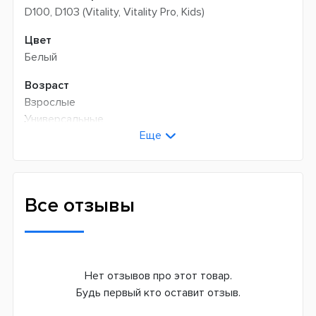
D100, D103 (Vitality, Vitality Pro, Kids)
Цвет
Белый
Возраст
Взрослые
Универсальные
Еще
Технология чистки
Возвратно-вращательная
Количество оборотов в минуту
Все отзывы
7600
Режимов чистки
1
Нет отзывов про этот товар.
Сменная насадка
Будь первый кто оставит отзыв.
Да