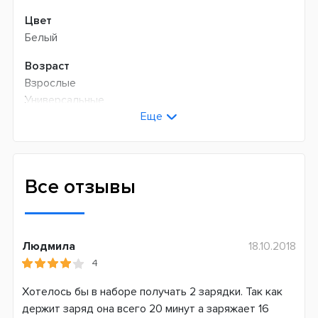
Цвет
Белый
Возраст
Взрослые
Универсальные
Еще
Технология чистки
Возвратно-вращательная
Количество оборотов в минуту
Все отзывы
7600
Режимов чистки
1
Людмила
18.10.2018
4
Сменная насадка
Да
Хотелось бы в наборе получать 2 зарядки. Так как
держит заряд она всего 20 минут а заряжает 16
Дополнительные функции