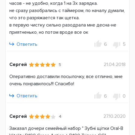
часов - не удобно, когда 1 на 3х зарядка.
Таймер чистки
не сразу разобрались с таймером, по началу думали,
Вес, кг
что это разряжается так щетка.
0,36
в первую чистку сильно разодрала мне десна-не
приятненько, но потом вроде все ок
Система питания
Аккумулятор
Ответить
6
5
Страна производитель
Венгрия
Сергей
21.04.2018
5
Гарантия
Оперативно доставили посылочку, все отлично, мне
24 месяца
очень понравилось!!! Спасибо!
Ответить
6
0
Сергей
27.10.2020
4
Заказал дочери семейный набор " Зубні щітки Oral-B