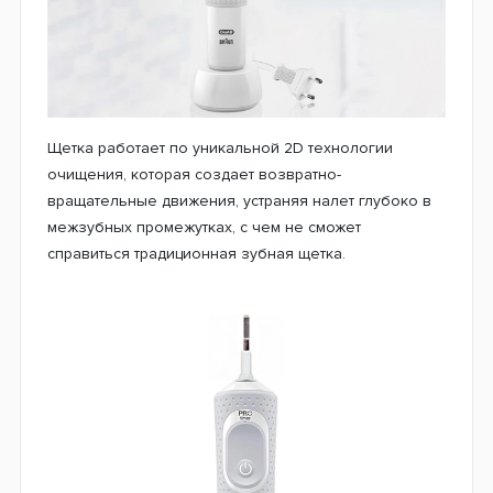
Зубная щетка Oral-B Vitality 100 Cross
Action White
Oral-B - марка зубной щетки № 1, которую чаще
всего используют стоматологи во всем мире.
Поэтому, выбрав оригинальную зубную щетку
Oral-B
Vitality 100 Crossaction White
, Вы точно не
пожалеете. Она обеспечит превосходную чистоту
всей ротовой полости, что делает ее идеальной
моделью начального уровня.