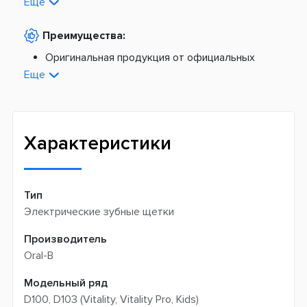
На расчетный счет -
0 грн
Еще
Наложенный платеж -
20 грн + 2%
По тарифам Новой Почты
Преимущества:
По тарифам Укрпочты
Платная доставка из Европы:
Оригинальная продукция от официальных
поставщиков
Еще
Новая почта -
199 грн
Широкий ассортимент товаров
Meest (курєрська доставка) -
199 грн
Профессиональная помощь менеджеров
Интернет-магазин не производит доставку
Быстрая доставка
самовывозом
Характеристики
Тип
Электрические зубные щетки
Производитель
Oral-B
Модельный ряд
D100, D103 (Vitality, Vitality Pro, Kids)