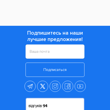
Щетка
Oral-B Vitality 100 Crossaction White
имеет
современный дизайн, который придется по вкусу
каждому пользователю. Электрощетка станет
прекрасным и полезным подарком на любой
праздник. Она очень удобна тем, что работает до
7-ми дней без необходимости дополнительной
подзарядки при проведении процедуры чистки
два раза в день. Окружите свои зубы
невероятной заботой и выбирайте только лучшую
и оригинальную продукцию для проведения
очистки в домашних условиях, а уникальная
электрощетка
Oral-B Vitality 100 Crossaction
White
с легкостью поможет Вам в этом.