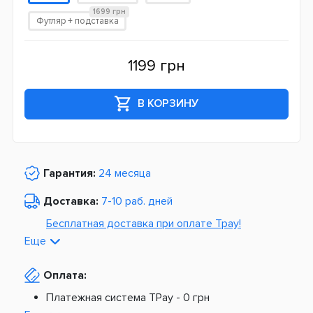
1699 грн
Футляр + подставка
1199 грн
В КОРЗИНУ
Гарантия:
24 месяца
Доставка:
7-10 раб. дней
Бесплатная доставка при оплате Tpay!
Еще
По Украине от
975 грн
Оплата:
Из Европы от
1499 грн
Платежная система TPay -
0 грн
Платная доставка по Украине: