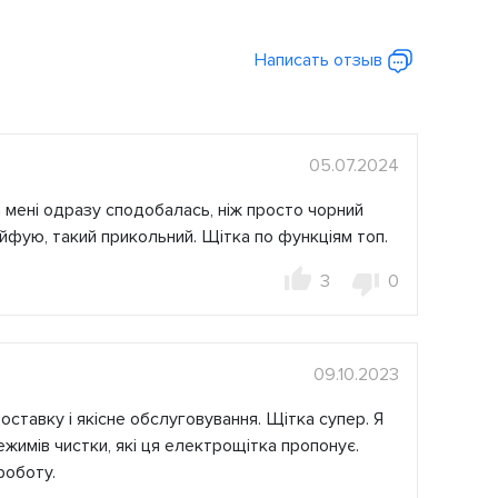
Написать отзыв
05.07.2024
 мені одразу сподобалась, ніж просто чорний
кайфую, такий прикольний. Щітка по функціям топ.
3
0
09.10.2023
ставку і якісне обслуговування. Щітка супер. Я
жимів чистки, які ця електрощітка пропонує.
роботу.