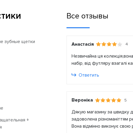
стики
Все отзывы
ие зубные щетки
Анастасія
4
Незвичайна ця колекція,вона
набір, від футляру взагалі 
Ответить
Вероніка
5
ые
Дякую магазину за швидку до
задоволена різноманіттям ре
ащательная +
Вона відмінно виконує свою 
я