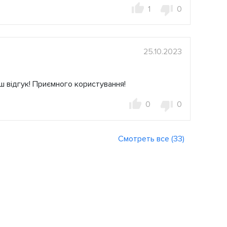
1
0
25.10.2023
ш відгук! Приємного користування!
0
0
Смотреть все (33)