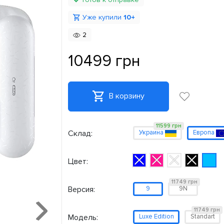
Уже купили
10+
2
10499 грн
В корзину
11599 грн
Склад:
Украина
Европа
Цвет:
11749 грн
Версия:
9
9N
11749 грн
Модель:
Luxe Edition
Standart