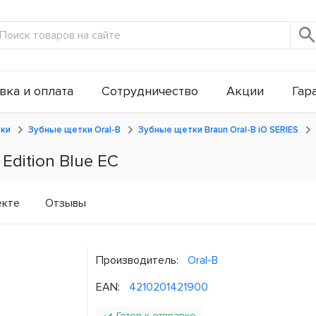
вка и оплата
Сотрудничество
Акции
Гар
тки
Зубные щетки Oral-B
Зубные щетки Braun Oral-B iO SERIES
 Edition Blue ЕС
екте
Отзывы
Производитель:
Oral-B
EAN:
4210201421900
Готов к отправке