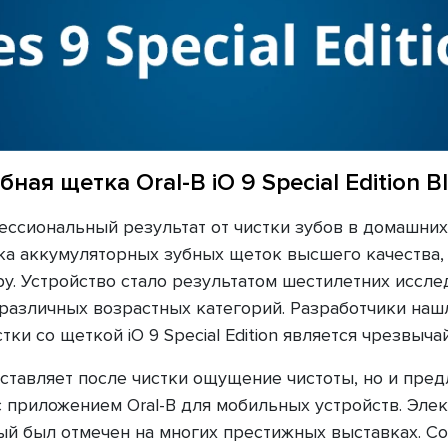
бная щетка Oral-B iO 9 Special Edition B
ссиональный результат от чистки зубов в домашних у
ейка аккумуляторных зубных щеток высшего качества
ру. Устройство стало результатом шестилетних иссл
различных возрастных категорий. Разработчики наш
ки со щеткой iO 9 Special Edition является чрезвы
оставляет после чистки ощущение чистоты, но и пре
 приложением Oral-B для мобильных устройств. Элект
ый был отмечен на многих престижных выставках. С