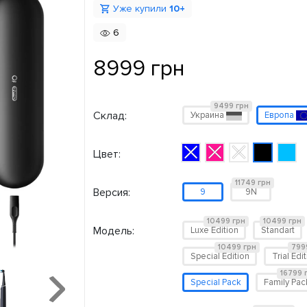
Уже купили
10+
6
8999 грн
9499 грн
Склад:
Украина
Европа
Цвет:
11749 грн
Версия:
9
9N
10499 грн
10499 грн
Модель:
Luxe Edition
Standart
10499 грн
799
Special Edition
Trial Edi
16799 
Special Pack
Family Pac