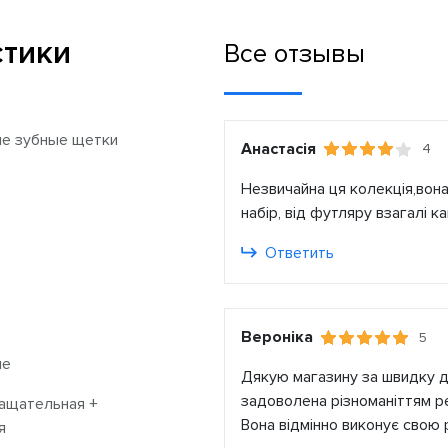
стики
Все отзывы
ие зубные щетки
Анастасія
4
Незвичайна ця колекція,вона
набір, від футляру взагалі 
Ответить
Вероніка
5
ые
Дякую магазину за швидку до
задоволена різноманіттям ре
ащательная +
Вона відмінно виконує свою 
я