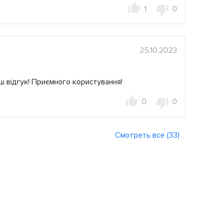
1
0
25.10.2023
ш відгук! Приємного користування!
0
0
Смотреть все (33)