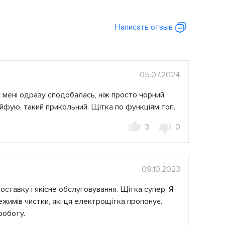
Написать отзыв
05.07.2024
 мені одразу сподобалась, ніж просто чорний
кайфую, такий прикольний. Щітка по функціям топ.
3
0
09.10.2023
ставку і якісне обслуговування. Щітка супер. Я
жимів чистки, які ця електрощітка пропонує.
роботу.