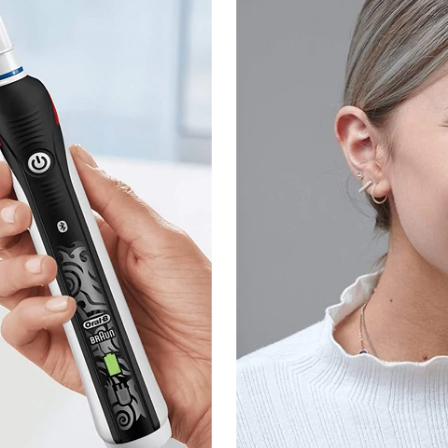
eenager Black Special Edition
– это эффективная очи
а всей ротовой полостью. Она легко подключается к
мени сопровождает Вас в процессе очистки для дос
бов, а об остальном позаботится уникальная круглая