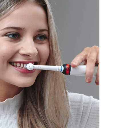
стка, быстрое устранение скопившегося
 специальному приложению от Oral-B на
тижения безупречных результатов.
 щетка марки Орал-би.