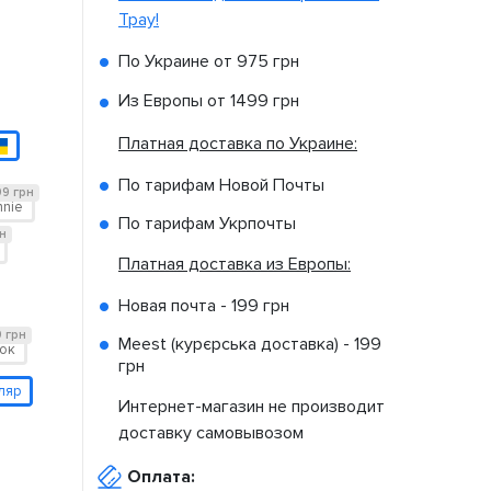
Tpay!
По Украине от
975 грн
Из Европы от
1499 грн
Платная доставка по Украине:
По тарифам Новой Почты
99 грн
nnie
По тарифам Укрпочты
н
Платная доставка из Европы:
Новая почта -
199 грн
 грн
Meest (курєрська доставка) -
199
жок
грн
ляр
Интернет-магазин не производит
доставку самовывозом
Оплата: