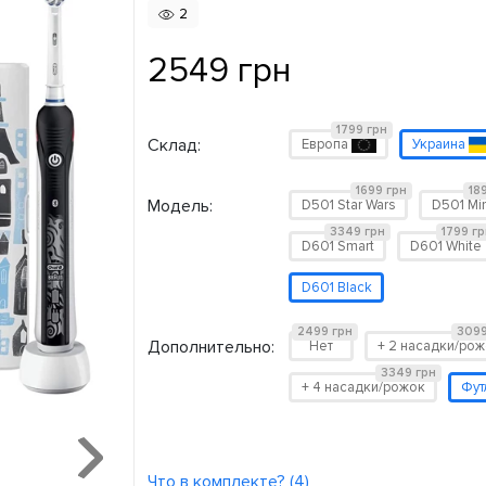
2
2549 грн
1799 грн
Склад:
Европа
Украина
1699 грн
18
Модель:
D501 Star Wars
D501 Mi
3349 грн
1799 гр
D601 Smart
D601 White
D601 Black
2499 грн
3099
Дополнительно:
Нет
+ 2 насадки/ро
3349 грн
+ 4 насадки/рожок
Фут
Что в комплекте? (4)