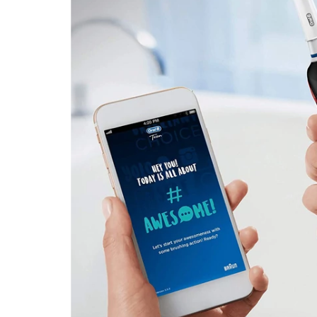
Оригинальная зубная щетка
Oral-B D601 T
налета и качественный ежедневный уход з
Вашем телефоне и в режиме реального вре
Совершенствуйте свои привычки чистки зу