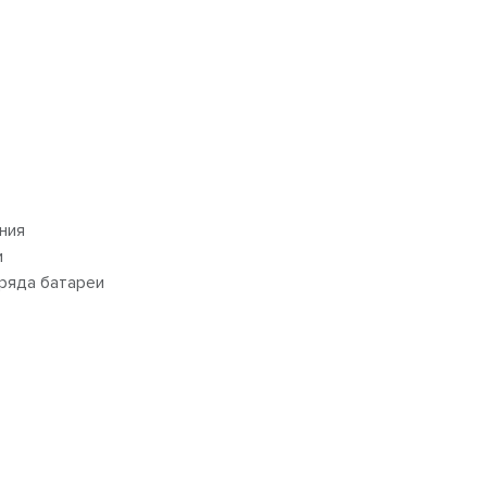
ния
и
ряда батареи