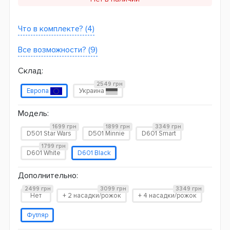
Что в комплекте? (4)
Все возможности? (9)
Склад:
2549 грн
Европа
Украина
Модель:
1699 грн
1899 грн
3349 грн
D501 Star Wars
D501 Minnie
D601 Smart
1799 грн
D601 White
D601 Black
Дополнительно:
2499 грн
3099 грн
3349 грн
Нет
+ 2 насадки/рожок
+ 4 насадки/рожок
Футляр