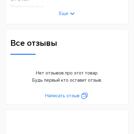
Универсальные
Еще
Детские
Технология чистки
Возвратно-вращательная + пульсирующая
Все отзывы
Количество оборотов в минуту
8800
Количество пульсаций в минуту
40000
Нет отзывов про этот товар.
Будь первый кто оставит отзыв.
Режимов чистки
3
Написать отзыв
Сменная насадка
Да
Дополнительные функции
Датчик давления