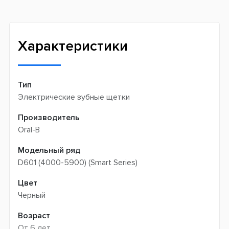
Новая почта -
199 грн
Широкий ассортимент товаров
Meest (курєрська доставка) -
199 грн
Профессиональная помощь менеджеров
Интернет-магазин не производит доставку
Быстрая доставка
самовывозом
Характеристики
Тип
Электрические зубные щетки
Производитель
Oral-B
Модельный ряд
D601 (4000-5900) (Smart Series)
Цвет
Черный
Возраст
От 6 лет