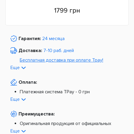
1799 грн
Гарантия:
24 месяца
Доставка:
7-10 раб. дней
Бесплатная доставка при оплате Tpay!
Еще
По Украине от
975 грн
Оплата:
Из Европы от
1499 грн
Платежная система TPay -
0 грн
Платная доставка по Украине:
На расчетный счет -
0 грн
Еще
Наложенный платеж -
20 грн + 2%
По тарифам Новой Почты
Преимущества:
По тарифам Укрпочты
Платная доставка из Европы:
Оригинальная продукция от официальных
поставщиков
Еще