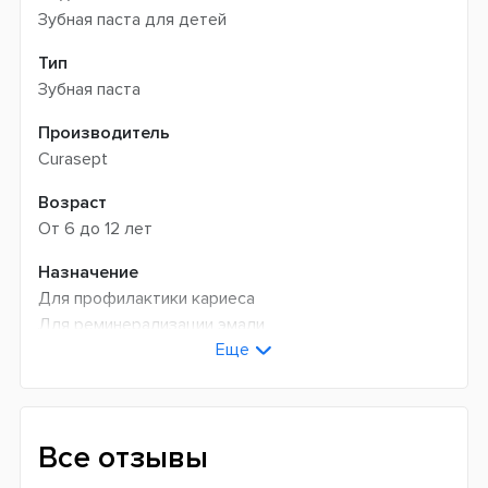
Зубная паста для детей
Тип
Зубная паста
Производитель
Curasept
Возраст
От 6 до 12 лет
Назначение
Для профилактики кариеса
Для реминерализации эмали
Еще
Для чувствительных десен и зубов
Индекс абразивности RDA
30
Все отзывы
Количество фтора