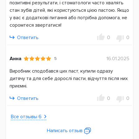
позитивні результати, і стоматологи часто хвалять
стан зубів дітей, які користуються цією пастою. Якщо
у вас є додаткові питання або потрібна допомога, не
соромтеся звертатися!
Ответить
0
0
Анна
16.01.2025
5
Виробник сподобався цих паст, купили одразу
дитячу та для себе дорослі пасти, відчуття після них
приємні.
Ответить
0
0
Все отзывы 6
Написать отзыв