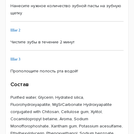
Нанесите нужное количество зубной пасты на зубную
щетку
Шаг 2
Чистите зубы в течение 2 минут
Шаг 3
Прополощите полость рта водой!
Состав
Purified water, Glycerin, Hydrated silica,
Fluorohydroxyapatite, MgSrCarbonate Hydroxyapatite
conjugated with Chitosan, Cellulose gum, Xylitol,
Cocamidopropyl betaine, Aroma, Sodium
Monofforophoshate, Xantham gum, Potassium acesulfame,
Ethylhexylglycerin, Phenoxyethanol, Sodium benzoate,