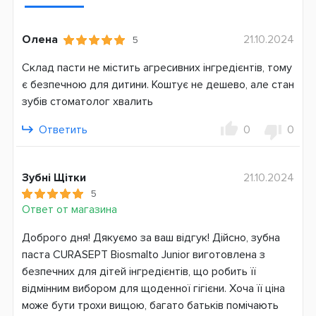
1450 ppm
Объем, мл
Олена
21.10.2024
5
75
Склад пасти не містить агресивних інгредієнтів, тому
Состав пасты
є безпечною для дитини. Коштує не дешево, але стан
С фтором
зубів стоматолог хвалить
С ксилитом
С гидроксиапатитом
Ответить
0
0
Без SLS
Страна производитель
Зубні Щітки
21.10.2024
Италия
5
Ответ от магазина
Страна регистрации бренда
Италия
Доброго дня! Дякуємо за ваш відгук! Дійсно, зубна
паста CURASEPT Biosmalto Junior виготовлена з
безпечних для дітей інгредієнтів, що робить її
відмінним вибором для щоденної гігієни. Хоча її ціна
може бути трохи вищою, багато батьків помічають