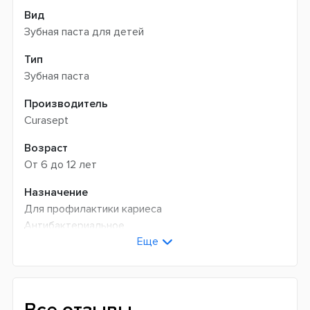
Вид
Зубная паста для детей
Тип
Зубная паста
Производитель
Curasept
Возраст
От 6 до 12 лет
Назначение
Для профилактики кариеса
Антибактериальное
Еще
Для реминерализации эмали
Для укрепления эмали
От сухости в полости рта
Индекс абразивности RDA