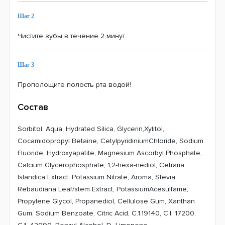
Шаг 2
Чистите зубы в течение 2 минут
Шаг 3
Прополощите полость рта водой!
Состав
Sorbitol, Aqua, Hydrated Silica, Glycerin,Xylitol,
Cocamidopropyl Betaine, CetylpyridiniumChloride, Sodium
Fluoride, Hydroxyapatite, Magnesium Ascorbyl Phosphate,
Calcium Glycerophosphate, 1,2-hexa-nediol, Cetraria
Islandica Extract, Potassium Nitrate, Aroma, Stevia
Rebaudiana Leaf/stem Extract, PotassiumAcesulfame,
Propylene Glycol, Propanediol, Cellulose Gum, Xanthan
Gum, Sodium Benzoate, Citric Acid, C.1.19140, C.I. 17200,