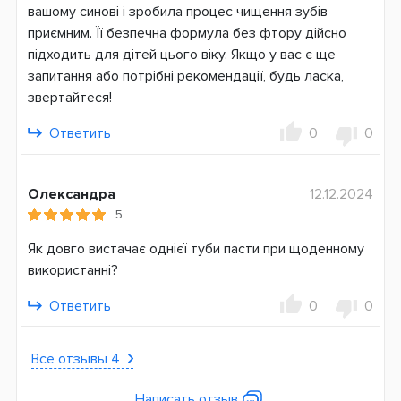
вашому синові і зробила процес чищення зубів
приємним. Її безпечна формула без фтору дійсно
підходить для дітей цього віку. Якщо у вас є ще
запитання або потрібні рекомендації, будь ласка,
звертайтеся!
Ответить
0
0
Олександра
12.12.2024
5
Як довго вистачає однієї туби пасти при щоденному
використанні?
Ответить
0
0
Все отзывы 4
Написать отзыв