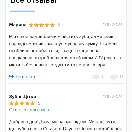
Все отзывы
60
Количество фтора
250 ppm
Марина
11.10.2024
5
Объем, мл
Мій син із задоволенням чистить зуби, адже смак
50
справді смачний і нагадує жувальну гумку. Що мені
особливо подобається, так це те, що вона
Состав пасты
спеціально розроблена для дітей віком 7-12 років та
С фтором
містить безпечні інгредієнти та не має фтору.
С ксилитом
Без SLS
Ответить
0
0
С гидроксиапатитом
Страна производитель
Зубні Щітки
11.10.2024
Италия
5
Ответ от магазина
Страна регистрации бренда
Италия
Доброго дня! Дякуємо за ваш відгук! Ми раді чути,
що зубна паста Curasept Daycare Junior сподобалася