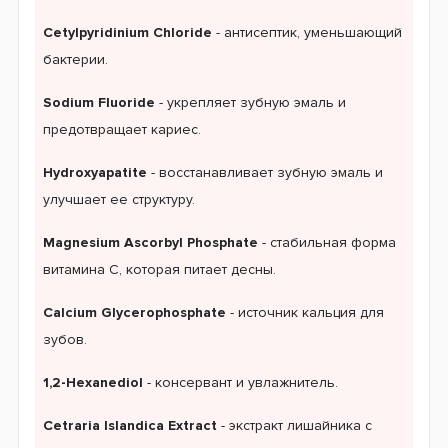
Cetylpyridinium Chloride
- антисептик, уменьшающий
бактерии.
Sodium Fluoride
- укрепляет зубную эмаль и
предотвращает кариес.
Hydroxyapatite
- восстанавливает зубную эмаль и
улучшает ее структуру.
Magnesium Ascorbyl Phosphate
- стабильная форма
витамина C, которая питает десны.
Calcium Glycerophosphate
- источник кальция для
зубов.
1,2-Hexanediol
- консервант и увлажнитель.
Cetraria Islandica Extract
- экстракт лишайника с