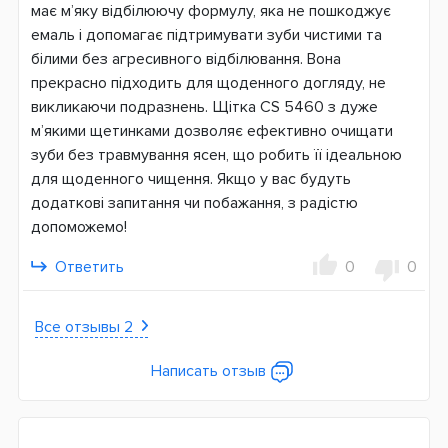
має м’яку відбілюючу формулу, яка не пошкоджує
Объем, мл
емаль і допомагає підтримувати зуби чистими та
10
білими без агресивного відбілювання. Вона
Состав пасты
прекрасно підходить для щоденного догляду, не
Без SLS
викликаючи подразнень. Щітка CS 5460 з дуже
С фтором
м’якими щетинками дозволяє ефективно очищати
С углем
зуби без травмування ясен, що робить її ідеальною
для щоденного чищення. Якщо у вас будуть
Страна производитель
додаткові запитання чи побажання, з радістю
Швейцария
допоможемо!
Страна регистрации бренда
Ответить
0
0
Швейцария
Все отзывы 2
Написать отзыв