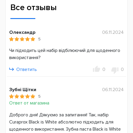
Материал
Все отзывы
Медицинская сталь
Нейлон
Пластик
Олександр
06.11.2024
Возраст
5
Для взрослых
Чи підходить цей набір відбілюючий для щоденного
Жесткость щетины
використання?
Очень мягкая (Ultra Soft)
Ответить
0
0
Назначение
Отбеливание
Для свежего дыхания
Зубні Щітки
06.11.2024
5
Индекс абразивности RDA
Ответ от магазина
50
Доброго дня! Дякуємо за запитання! Так, набір
Количество фтора
Curaprox Black is White абсолютно підходить для
1450 ppm
щоденного використання. Зубна паста Black is White