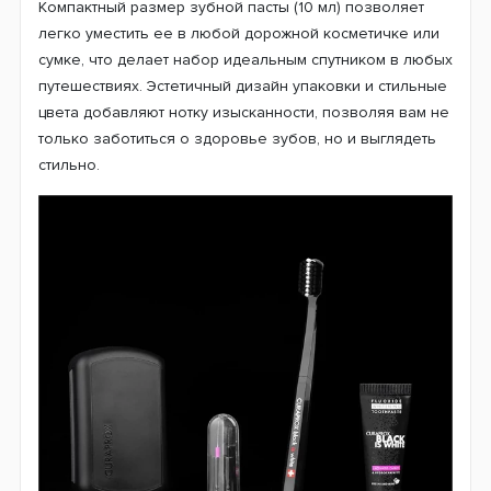
Компактный размер зубной пасты (10 мл) позволяет
легко уместить ее в любой дорожной косметичке или
сумке, что делает набор идеальным спутником в любых
путешествиях. Эстетичный дизайн упаковки и стильные
цвета добавляют нотку изысканности, позволяя вам не
только заботиться о здоровье зубов, но и выглядеть
стильно.