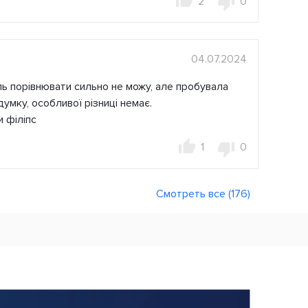
2
0
04.07.2024
ль порівнювати сильно не можу, але пробувала
думку, особливої ​​різниці немає.
и філіпс
1
0
Смотреть все (176)