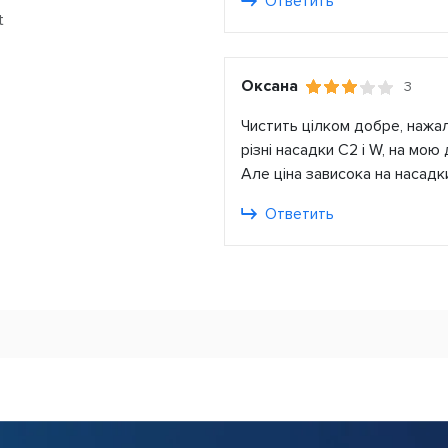
Ответить
t
Оксана
3
Чистить цілком добре, нажа
різні насадки C2 і W, на мою 
Але ціна зависока на насадк
Ответить