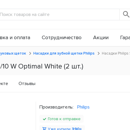
вка и оплата
Сотрудничество
Акции
Гар
вуковых щеток
Насадки для зубной щетки Philips
Насадки Philips
10 W Optimal White (2 шт.)
екте
Отзывы
Производитель:
Philips
Готов к отправке
Уже купили
390+