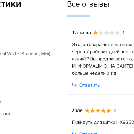
стики
Все отзывы
Татьяна
1
Этого товара нет в налиции
через 7 рабочих дней постав
l White (Standart, Mini)
акция?? Вы предлагаете то,
ИНФОРМАЦИЮ НА САЙТЕ! Ука
больше недели и т.д.
Ответить
и
Ліля
5
стки
Підійдуть для щітки HX935