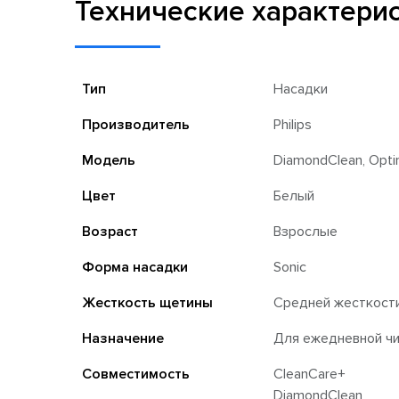
Технические характери
Тип
Насадки
Производитель
Philips
Модель
DiamondClean, Optima
Цвет
Белый
Возраст
Взрослые
Форма насадки
Sonic
Жесткость щетины
Средней жесткост
Назначение
Для ежедневной чи
Совместимость
CleanCare+
DiamondClean