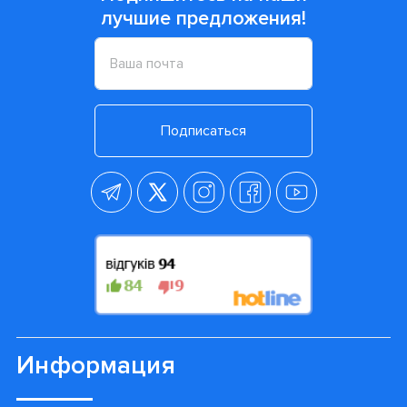
занимательное занятие.
Сменные насадки производят больше движений и
более эффективны в очистке зубов
, по
сравнению с любой мануальной зубной щеткой.
Они аккуратно устраняют бактерии и загрязнения
в полости рта. Ваш ребенок произведет
процедуру быстрее и гораздо качественнее.
При износе насадку нужно заменить на новую.
Она просто снимается с рукоятки щетки.
Стоматологи рекомендуют проводить замену один
раз в 2-3 месяца, что бы Ваш ребенок получал
максимальный эффект от процедуры очистки.
Просмотренные товары