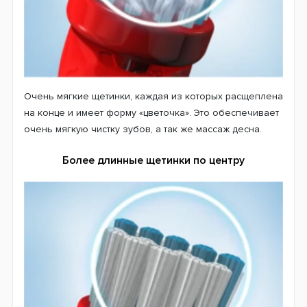
Сменнные насадки Oral-B EB10 были разработаны для
детей возрастом от трех лет с учетом их особенностей
и потребностей при проведении процедуры очистки.
Сменные насадки позволят ребенку уже с раннего
возраста привыкать к правильному уходу за зубами и
всей полостью рта.
Щетинки ExtraSoft Flowered Bristles