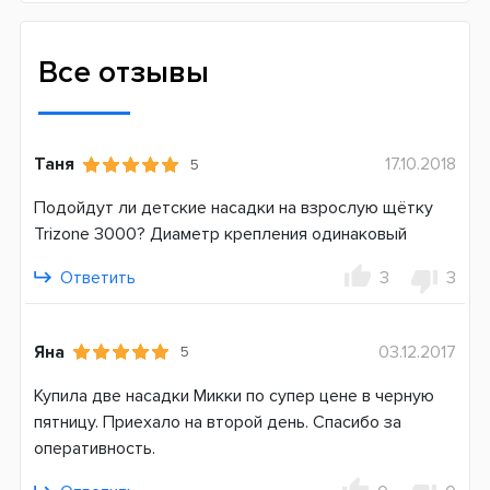
Мягкая
Назначение
Все отзывы
Ежедневное
Для кого
Для девочки
Таня
17.10.2018
5
Совместимость
Подойдут ли детские насадки на взрослую щётку
D10 (Kids)
Trizone 3000? Диаметр крепления одинаковый
D12 (Vitality, Stages power Kids)
D16 (400-900) (PRO, Professional Care, Trizone)
Ответить
3
3
D20 (1000-5900) (PRO, Professional Care, Trizone)
D34-D36 (5000-7000) (PRO, Triumph)
D501 (2000-4000) PRO 2
Яна
03.12.2017
5
D601 (4000-5900) (Smart 4)
Купила две насадки Микки по супер цене в черную
D701 (6000-9000) (Genius)
пятницу. Приехало на второй день. Спасибо за
DB4 (pro-expert, Тачки, Принцесса)
оперативность.
Страна производитель