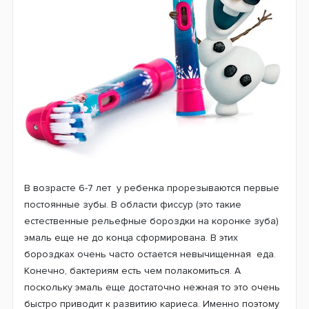
Насадка Oral-B Stages Power «Олаф»
детская (1 шт.)
Детские насадки
Oral-B Stages Power «Олаф»
это
отдельная тема. Они очень сильно отличаются от
насадок для взрослых и созданы по специальным
технологиям. Маленький размер головки насадки
служит для того, чтобы максимально охватить каждый
зубчик в отдельности и бережно его очистить.Ну и,
конечно же, такие любимые герои мультфильмов
Disney. По мировой статистике выяснилось, что
большинство деток обожают Диснеевских
персонажей. Поэтому компания Braun Oral-B делает
все возможное, чтобы наши дети как можно дольше
не расставались со своими любимыми героями. И
чтобы это превращало повседневную чистку зубов не
в принудительное занятие, а интересную игру для
детей.