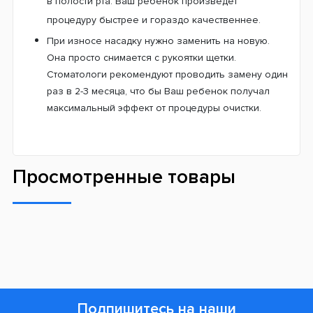
Дизайн с любимыми героями детей.
Диснеевские персонажи увлекут детей в веселую
игру и превратят рутинную очистку зубов на