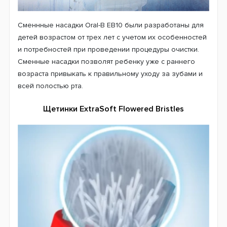
естественные рельефные бороздки на коронке зуба)
эмаль еще не до конца сформирована. В этих
бороздках очень часто остается невычищенная еда.
Конечно, бактериям есть чем полакомиться. А
поскольку эмаль еще достаточно нежная то это очень
быстро приводит к развитию кариеса. Именно поэтому
и были разработаны выступающие щетинки, чтобы
эффективно бороться с остатками застрявшей пищи и
зубным налетом.