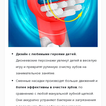
охватит каждый зубик по отдельности для мягкого
очищения. При этом насадки не травмируют
неокрепшую зубную эмаль и десны.
Мягкая щетина.
Сменные насадки аккуратно
устранят всевозможные загрязнения с
поверхности зубов, обеспечивая ощущение
чистоты и приятной свежести на весь день. Кроме
того, насадки умело устранят весь зубной налет и
застрявшие остатки пищи даже в самых
труднодоступных местах.
Чашевидна форма насадки
поможет избежать
травмирования ротовой полости, что и делает ее
совершенно безопасной для использования
детьми.