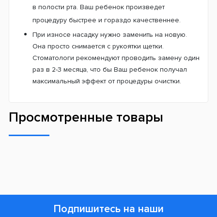
Дизайн с любимыми героями детей.
Диснеевские персонажи увлекут детей в веселую
игру и превратят рутинную очистку зубов на