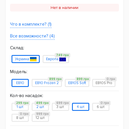
Нет в наличии
Что в комплекте? (1)
Все возможности? (4)
Склад:
749 грн
Украина
Европа
Модель:
899 грн
899 грн
0 грн
EB10
EB10 Frozen 2
EB10S Soft
EB10S Pro
Кол-во насадок:
299 грн
499 грн
699 грн
0 грн
1 шт.
2 шт.
3 шт.
4 шт.
6 шт.
0 грн
999 грн
8 шт.
12 шт.