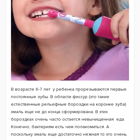
EB10
Frozen
Холодное сердце детские 4
шт
Детские насадки
Oral-B Stages Power EB10
Холодное сердце
это отдельная тема. Они очень
сильно отличаются от насадок для взрослых и созданы
по специальным технологиям. Маленький размер
головки насадки служит для того, чтобы максимально
охватить каждый зубчик в отдельности и бережно его
очистить.Ну и, конечно же, такие любимые герои
мультфильмов Disney. По мировой статистике
выяснилось, что большинство деток обожают
Диснеевских персонажей. Поэтому компания Braun
Oral-B делает все возможное, чтобы наши дети как
можно дольше не расставались со своими любимыми
героями. И чтобы это превращало повседневную
чистку зубов не в принудительное занятие, а
интересную игру для детей.