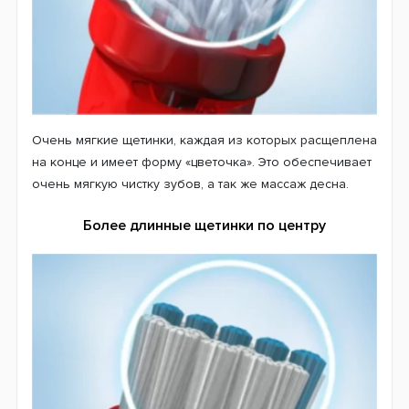
Сменнные насадки Oral-B EB10 были разработаны для
детей возрастом от трех лет с учетом их особенностей
и потребностей при проведении процедуры очистки.
Сменные насадки позволят ребенку уже с раннего
возраста привыкать к правильному уходу за зубами и
всей полостью рта.
Щетинки ExtraSoft Flowered Bristles