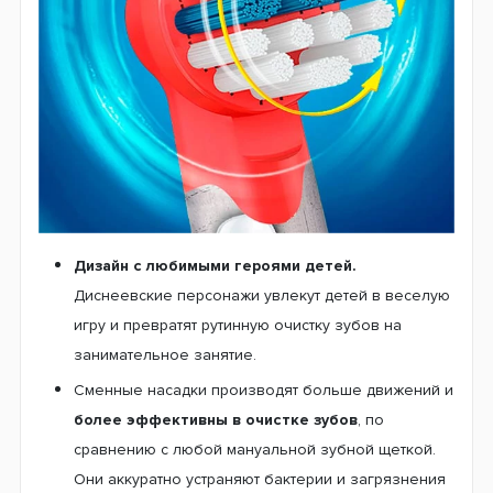
очистку. Головка с удобным чистящим полем
охватит каждый зубик по отдельности для мягкого
очищения. При этом насадки не травмируют
неокрепшую зубную эмаль и десны.
Мягкая щетина.
Сменные насадки аккуратно
устранят всевозможные загрязнения с
поверхности зубов, обеспечивая ощущение
чистоты и приятной свежести на весь день. Кроме
того, насадки умело устранят весь зубной налет и
застрявшие остатки пищи даже в самых
труднодоступных местах.
Чашевидна форма насадки
поможет избежать
травмирования ротовой полости, что и делает ее
совершенно безопасной для использования
детьми.