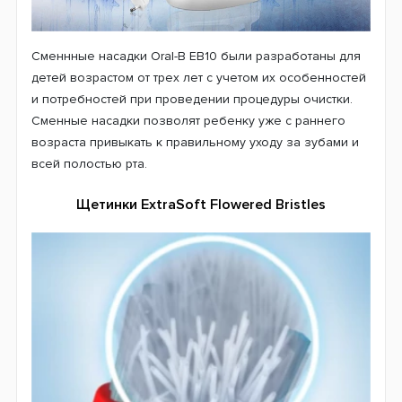
постоянные зубы. В области фиссур (это такие
естественные рельефные бороздки на коронке зуба)
эмаль еще не до конца сформирована. В этих
бороздках очень часто остается невычищенная еда.
Конечно, бактериям есть чем полакомиться. А
поскольку эмаль еще достаточно нежная то это очень
быстро приводит к развитию кариеса. Именно поэтому
и были разработаны выступающие щетинки, чтобы
эффективно бороться с остатками застрявшей пищи и
зубным налетом.