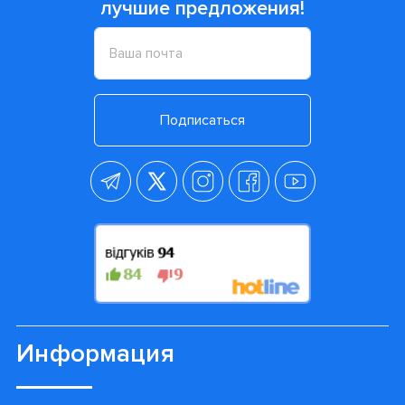
занимательное занятие.
Сменные насадки производят больше движений и
более эффективны в очистке зубов
, по
сравнению с любой мануальной зубной щеткой.
Они аккуратно устраняют бактерии и загрязнения
в полости рта. Ваш ребенок произведет
процедуру быстрее и гораздо качественнее.
При износе насадку нужно заменить на новую.
Она просто снимается с рукоятки щетки.
Стоматологи рекомендуют проводить замену один
раз в 2-3 месяца, что бы Ваш ребенок получал
максимальный эффект от процедуры очистки.
Просмотренные товары