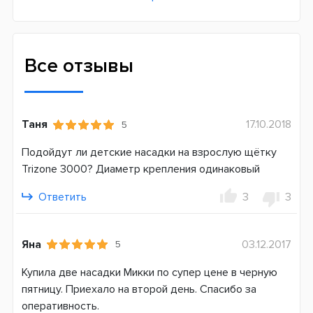
Жесткость щетины
Мягкая
Назначение
Все отзывы
Ежедневное
Для кого
Для девочки
Таня
17.10.2018
5
Совместимость
Подойдут ли детские насадки на взрослую щётку
D10 (Kids)
Trizone 3000? Диаметр крепления одинаковый
D12 (Vitality, Stages power Kids)
D16 (400-900) (PRO, Professional Care, Trizone)
Ответить
3
3
D20 (1000-5900) (PRO, Professional Care, Trizone)
D34-D36 (5000-7000) (PRO, Triumph)
D501 (2000-4000) PRO 2
Яна
03.12.2017
5
D601 (4000-5900) (Smart 4)
Купила две насадки Микки по супер цене в черную
D701 (6000-9000) (Genius)
пятницу. Приехало на второй день. Спасибо за
DB4 (pro-expert, Тачки, Принцесса)
оперативность.