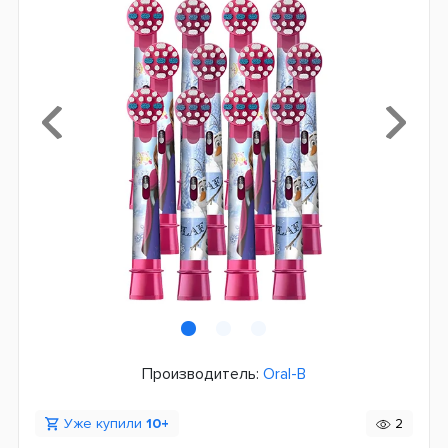
Производитель:
Oral-B
Уже купили
10+
2