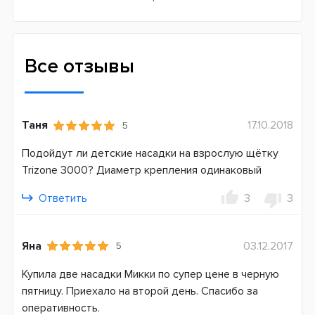
Жесткость щетины
Мягкая
Назначение
Все отзывы
Ежедневное
Для кого
Для девочки
Таня
17.10.2018
5
Совместимость
Подойдут ли детские насадки на взрослую щётку
D10 (Kids)
Trizone 3000? Диаметр крепления одинаковый
D12 (Vitality, Stages power Kids)
D16 (400-900) (PRO, Professional Care, Trizone)
Ответить
3
3
D20 (1000-5900) (PRO, Professional Care, Trizone)
D34-D36 (5000-7000) (PRO, Triumph)
D501 (2000-4000) PRO 2
Яна
03.12.2017
5
D601 (4000-5900) (Smart 4)
Купила две насадки Микки по супер цене в черную
D701 (6000-9000) (Genius)
пятницу. Приехало на второй день. Спасибо за
DB4 (pro-expert, Тачки, Принцесса)
оперативность.