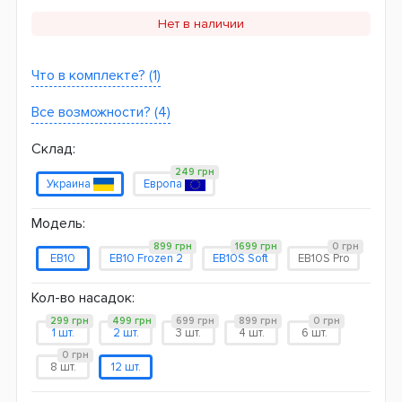
Нет в наличии
Что в комплекте? (1)
Все возможности? (4)
Склад:
249 грн
Украина
Европа
Модель:
899 грн
1699 грн
0 грн
EB10
EB10 Frozen 2
EB10S Soft
EB10S Pro
Кол-во насадок:
299 грн
499 грн
699 грн
899 грн
0 грн
1 шт.
2 шт.
3 шт.
4 шт.
6 шт.
0 грн
8 шт.
12 шт.