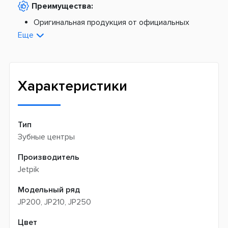
Преимущества:
По тарифам Укрпочты
Платная доставка из Европы:
Оригинальная продукция от официальных
поставщиков
Еще
Новая почта -
199 грн
Широкий ассортимент товаров
Meest (курєрська доставка) -
199 грн
Профессиональная помощь менеджеров
Интернет-магазин не производит доставку
Быстрая доставка
самовывозом
Характеристики
Тип
Зубные центры
Производитель
Jetpik
Модельный ряд
JP200, JP210, JP250
Цвет