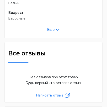
Белый
Возраст
Взрослые
Технология чистки
Еще
Звуковая
Сменная насадка
Да
Все отзывы
Система питания
Аккумулятор
Страна производитель
Нет отзывов про этот товар.
Китай
Будь первый кто оставит отзыв.
Гарантия
12 месяцев
Написать отзыв