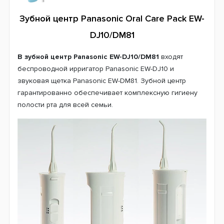
Аккумулятор
Зубной центр Panasonic Oral Care Pack EW-
Батарейки
DJ10/DM81
Страна производитель
Тайланд
В зубной центр Panasonic
EW-DJ10
/DM81
входят
беспроводной ирригатор Panasonic EW-DJ10 и
Гарантия
звуковая щетка Panasonic EW-DM81. Зубной центр
3 месяца
гарантированно обеспечивает комплексную гигиену
полости рта для всей семьи.