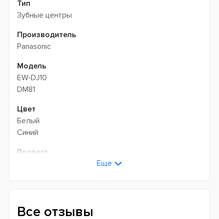
Тип
Зубные центры
Производитель
Panasonic
Модель
EW-DJ10
DM81
Цвет
Белый
Синий
Возраст
Еще
Взрослые
Универсальные
Технология чистки
Звуковая
Все отзывы