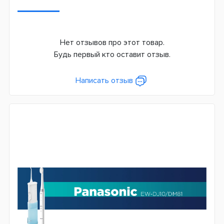
Звуковые колебания
31000
Количество пульсаций в минуту
Нет отзывов про этот товар.
1400
Будь первый кто оставит отзыв.
Режимов чистки
Написать отзыв
2
2
Сменная насадка
Да
Дополнительные функции
Индикатор заряда
Таймер чистки
Тип использования
Переносной
Система питания