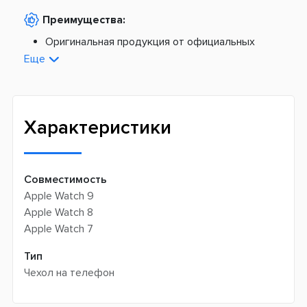
Наложенный платеж -
20 грн + 2%
По тарифам Новой Почты
Преимущества:
По тарифам Укрпочты
Платная доставка из Европы:
Оригинальная продукция от официальных
поставщиков
Еще
Новая почта -
199 грн
Широкий ассортимент товаров
Meest (курєрська доставка) -
199 грн
Профессиональная помощь менеджеров
Интернет-магазин не производит доставку
Быстрая доставка
самовывозом
Характеристики
Совместимость
Apple Watch 9
Apple Watch 8
Apple Watch 7
Тип
Чехол на телефон