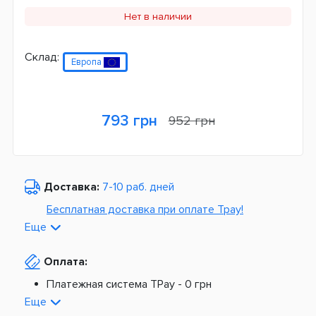
Нет в наличии
Склад:
Европа
793 грн
952 грн
Доставка:
7-10 раб. дней
Бесплатная доставка при оплате Tpay!
Еще
По Украине от
975 грн
Оплата:
Из Европы от
1499 грн
Платежная система TPay -
0 грн
Платная доставка по Украине:
На расчетный счет -
0 грн
Еще