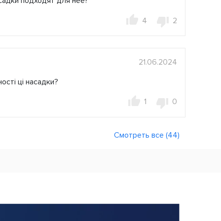
садки подходят для нее?
4
2
21.06.2024
ості ці насадки?
1
0
Смотреть все (44)