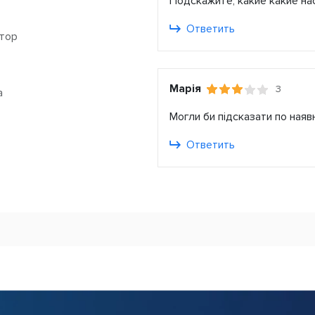
Подскажите, какие какие на
Ответить
тор
Марія
3
а
Могли би підсказати по наявн
Ответить