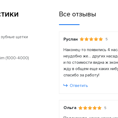
стики
Все отзывы
 зубные щетки
Руслан
5
Наконец-то появились 4 нас
неудобно же… других насадо
Slim (1000-4000)
и по стоимости видна ж экон
жду в общем еще каких ниб
спасибо за работу!
е
Ответить
Ольга
5