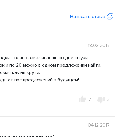
Написать отзыв
18.03.2017
адки… вечно заказываешь по две штуки,
к и по 20 можно в одном предложении найти.
омия как ни крути.
удь от вас предложений в будущем!
7
2
04.12.2017