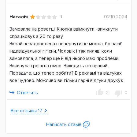
Ступеней давления воды
Наталія
02.10.2024
1
12
Замовила на розетці. Кнопка ввімкнути -вимкнути
Тип использования
спрацьовує з 20 го разу.
Стационарный
Вкрай незадоволена і повернути не можна, бо засіб
Система питания
індивідуальної гігієни. Чоловік і так пиляв, коли
Электросеть
замовляла, а тепер ще й від нього маю проблеми.
Аккумулятор
Викинула гроші на гімно. Виходить він правий.
Порадьте, що тепер робити? В рекламі та відгуках
Страна производитель
все чудово. Можливо ви тільки гарні відгуки друкує
Китай
Германия
Ответить
2
0
Гарантия
24 месяца
Все отзывы 17
Написать отзыв