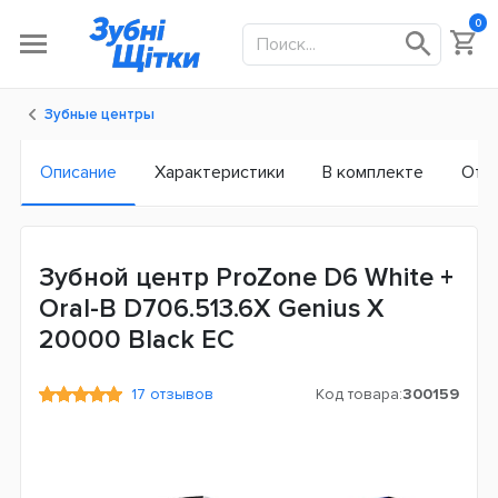
0
Зубные центры
Описание
Характеристики
В комплекте
Отз
Зубной центр ProZone D6 White +
Oral-B D706.513.6X Genius X
20000 Black ЕС
17 отзывов
Код товара:
300159