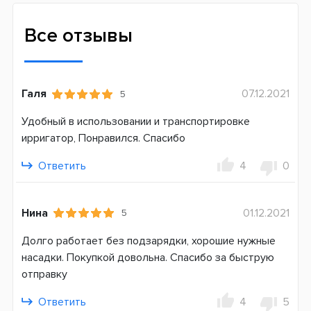
Возвратно-вращательная + пульсирующая
Количество оборотов в минуту
Все отзывы
10500
Количество пульсаций в минуту
1700
Галя
07.12.2021
5
48000
Удобный в использовании и транспортировке
Режимов чистки
ирригатор, Понравился. Спасибо
6
Ответить
4
0
Сменная насадка
Да
Нина
01.12.2021
5
Дополнительные функции
Bluetooth
Долго работает без подзарядки, хорошие нужные
Датчик давления
насадки. Покупкой довольна. Спасибо за быструю
Индикатор заряда батареи
отправку
Таймер чистки
Ответить
4
5
Smart Ring