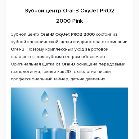
Система питания
Зубной центр Oral-B OxyJet PRO2
Аккумулятор
2000 Pink
Электросеть
Страна производитель
Зубной центр
Oral-B OxyJet PRO2 2000
состоит из
Германия
зубной электрической щетки и ирригатора от компании
Венгрия
Oral-B
. Поэтому комплексный уход за ротовой
полостью с этим зубным центром обеспечен.
Гарантия
Оригинальная щетка от
Oral-B
оснащена передовыми
24 месяца
технологиями, такими как 3D технология чистки,
профессиональный таймер, датчик давления.