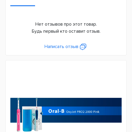
Количество оборотов в минуту
8800
Нет отзывов про этот товар.
Количество пульсаций в минуту
Будь первый кто оставит отзыв.
40000
Написать отзыв
Режимов чистки
2
Сменная насадка
Да
Дополнительные функции
Датчик давления
Таймер чистки
Индикатор заряда батареи
Ступеней давления воды
5