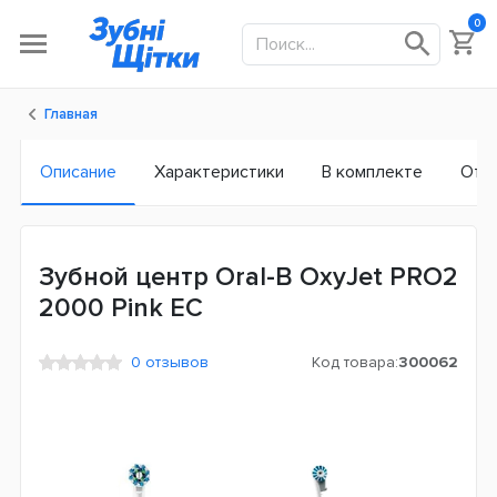
0
Главная
Описание
Характеристики
В комплекте
Отз
Зубной центр Oral-B OxyJet PRO2
2000 Pink ЕС
0 отзывов
Код товара:
300062