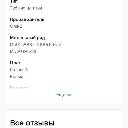
Тип
Зубные центры
Производитель
Oral-B
Модельный ряд
D501 (2000-4000) PRO 2
MD20 (MD18)
Цвет
Розовый
Белый
Возраст
Еще
Взрослые
Универсальные
Технология чистки
Возвратно-вращательная + пульсирующая
Все отзывы
Микропузырьковая (OxyJet)