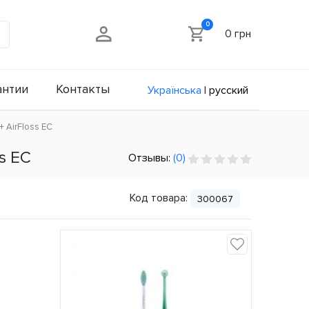
0
0 грн
антии
Контакты
Українська
|
русский
+ AirFloss ЕС
s ЕС
Отзывы:
(0)
Код товара:
300067