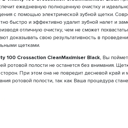
спечит ежедневную полноценную очистку и идеально 
щения с помощью электрической зубной щетки. Сов
но быстро и эффективно удалит зубной налет и заме
роизводя отличную очистку, чем не сможет похвастать
тают доказывать свою результативность в проведен
льными щетками.
lity 100 Crossaction CleanMaximiser
Black
, Вы поймет
ей ротовой полости не останется без внимания. Щет
 сторон. При этом она не повредит десневой край и 
ния ротовой полости, так как Ваша процедура стане