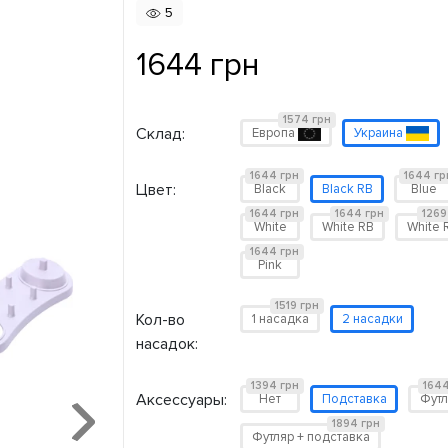
5
1644 грн
1574 грн
Склад:
Европа
Украина
1644 грн
1644 гр
Цвет:
Black
Black RB
Blue
1644 грн
1644 грн
1269
White
White RB
White 
1644 грн
Pink
1519 грн
Кол-во
1 насадка
2 насадки
насадок:
1394 грн
1644
Аксессуары:
Нет
Подставка
Футл
1894 грн
Футляр + подставка