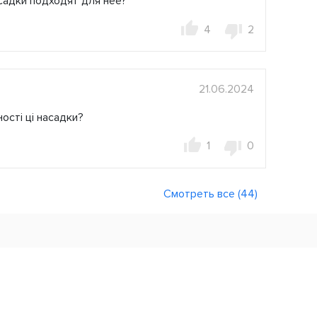
садки подходят для нее?
4
2
21.06.2024
ості ці насадки?
1
0
Смотреть все (44)