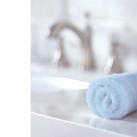
Щетка обеспечивает более здоровые и ухо
сверхлегкой насадке, щетка очень удобна 
чистящая головка щетки производит звуко
зубной эмали.