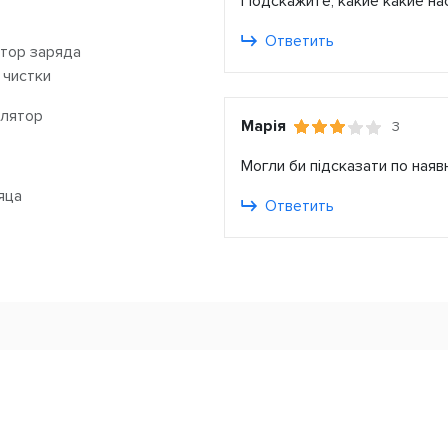
Подскажите, какие какие на
Ответить
тор заряда
 чистки
лятор
Марія
3
Могли би підсказати по наявн
яца
Ответить