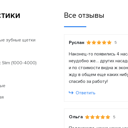
стики
Все отзывы
ые зубные щетки
Руслан
5
Наконец-то появились 4 нас
неудобно же… других насадо
c Slim (1000-4000)
и по стоимости видна ж экон
жду в общем еще каких ниб
спасибо за работу!
лые
Ответить
ая
Ольга
5