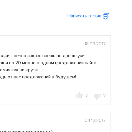
Написать отзыв
18.03.2017
адки… вечно заказываешь по две штуки,
к и по 20 можно в одном предложении найти.
омия как ни крути.
удь от вас предложений в будущем!
7
2
04.12.2017