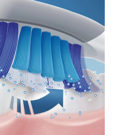
ния. Благодаря ультратонкой,
брать с собой куда угодно. Удлиненная
ания и пигментные пятна с поверхности