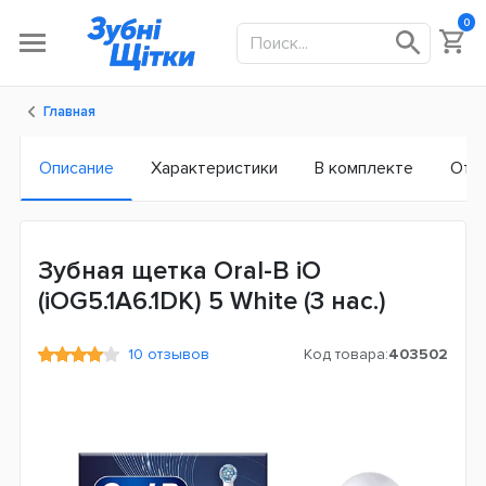
0
Главная
Описание
Характеристики
В комплекте
Отз
Зубная щетка Oral-B iO
(iOG5.1A6.1DK) 5 White (3 нас.)
10 отзывов
Код товара:
403502