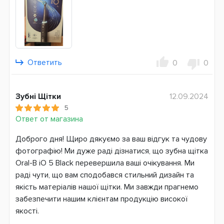
Датчик давления
Дисплей режимов чистки
Индикатор заряда
Таймер чистки
Система питания
Ответить
0
0
Аккумулятор
Страна производитель
Зубні Щітки
12.09.2024
Германия
5
Ответ от магазина
Гарантия
24 месяца
Доброго дня! Щиро дякуємо за ваш відгук та чудову
фотографію! Ми дуже раді дізнатися, що зубна щітка
Oral-B iO 5 Black перевершила ваші очікування. Ми
раді чути, що вам сподобався стильний дизайн та
якість матеріалів нашої щітки. Ми завжди прагнемо
забезпечити нашим клієнтам продукцію високої
якості.