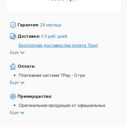
Гарантия:
24 месяца
Доставка:
1-3 раб. дней
Бесплатная доставка при оплате Tpay!
Еще
По Украине от
975 грн
Оплата:
Из Европы от
1499 грн
Платежная система TPay -
0 грн
Платная доставка по Украине:
На расчетный счет -
0 грн
Еще
Наложенный платеж -
20 грн + 2%
По тарифам Новой Почты
Преимущества:
По тарифам Укрпочты
Платная доставка из Европы:
Оригинальная продукция от официальных
поставщиков
Еще
Новая почта -
199 грн
Широкий ассортимент товаров
Meest (курєрська доставка) -
199 грн
Профессиональная помощь менеджеров