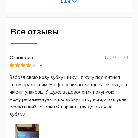
Еще
Взрослые
Универсальные
Технология чистки
Все отзывы
Возвратно-вращательная + пульсирующая
Количество оборотов в минуту
10500
Станіслав
12.09.2024
4
Количество пульсаций в минуту
48000
Забрав свою нову зубну щітку, і я хочу поділитися
своїм враженням. На фото видно, як щітка виглядає в
Режимов чистки
якісній упаковці. Я дуже задоволений покупкою і
5
можу рекомендувати цю зубну щітку всім, хто шукає
Сменная насадка
ефективний і стильний варіант для догляду за
Да
зубами.
Дополнительные функции
Bluetooth