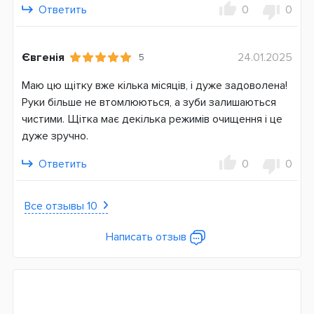
Ответить
0
0
Євгенія
24.01.2025
5
Маю цю щітку вже кілька місяців, і дуже задоволена!
Руки більше не втомлюються, а зуби залишаються
чистими. Щітка має декілька режимів очищення і це
дуже зручно.
Ответить
0
0
Все отзывы 10
Написать отзыв