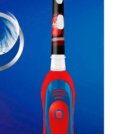
ческую процедуру в увлекательное
гкие расщепленные на концах щетинки не
о очищают каждый отдельный зубик
обны удалить намного больше налета, чем