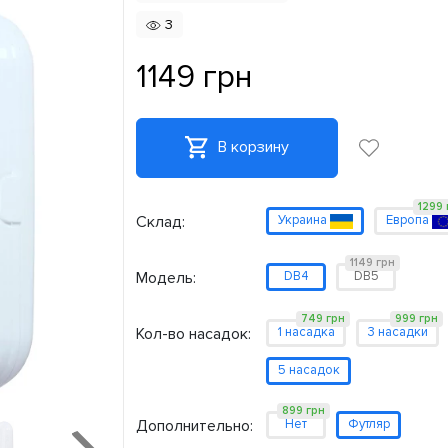
3
1149 грн
В корзину
1299 
Склад:
Украина
Европа
1149 грн
Модель:
DB4
DB5
749 грн
999 грн
Кол-во насадок:
1 насадка
3 насадки
5 насадок
899 грн
Дополнительно:
Нет
Футляр