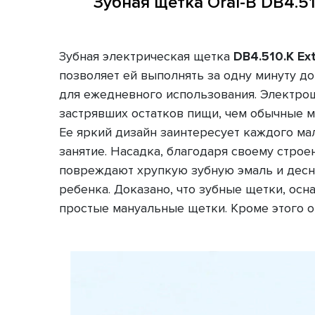
Зубная щетка Oral-B DB4.51
Зубная электрическая щетка
DB4.510.К Ex
позволяет ей выполнять за одну минуту д
для ежедневного использования. Электрощ
застрявших остатков пищи, чем обычные м