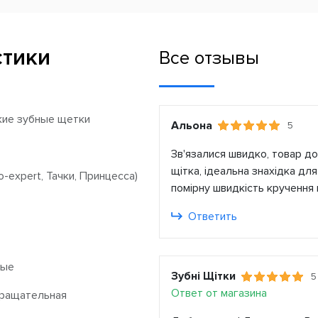
стики
Все отзывы
кие зубные щетки
Альона
5
Зв'язалися швидко, товар д
щітка, ідеальна знахідка дл
o-expert, Тачки, Принцесса)
помірну швидкість кручення 
Ответить
ные
Зубні Щітки
5
Ответ от магазина
вращательная