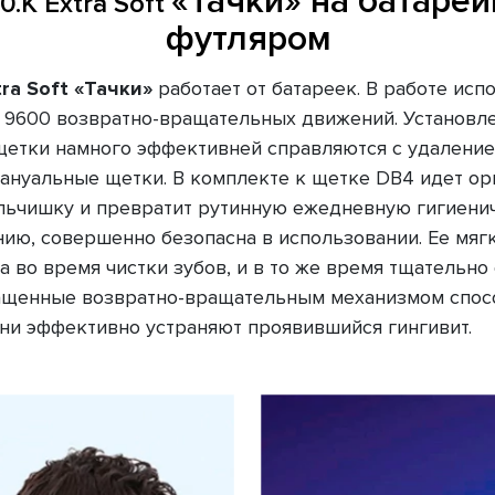
«Тачки» на батарейк
0.К Extra Soft
футляром
tra Soft
«Тачки»
работает от батареек. В работе исп
о 9600 возвратно-вращательных движений. Установл
етки намного эффективней справляются с удалением
ануальные щетки. В комплекте к щетке DB4 идет ори