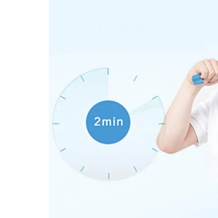
Ее яркий дизайн заинтересует каждого м
занятие. Насадка, благодаря своему стро
повреждают хрупкую зубную эмаль и десна
ребенка. Доказано, что зубные щетки, о
простые мануальные щетки. Кроме этого о