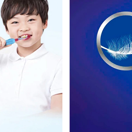
альчишку и превратит рутинную ежедневную гигиени
ению, совершенно безопасна в использовании. Ее мя
 во время чистки зубов, и в то же время тщательн
снащенные возвратно-вращательным механизмом спос
ни эффективно устраняют проявившийся гингивит.