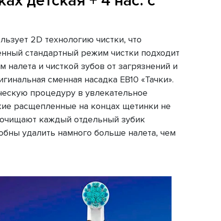
ах детская + 4 нас. с
ользует 2D технологию чистки, что
енный стандартный режим чистки подходит
 налета и чисткой зубов от загрязнений и
гинальная сменная насадка EB10 «Тачки».