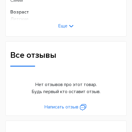
Синий
Возраст
Детские
Еще
Универсальные
Технология чистки
Возвратно-вращательная
Все отзывы
Количество оборотов в минуту
До 9600 max
Режимов чистки
1
Нет отзывов про этот товар.
Будь первый кто оставит отзыв.
Сменная насадка
Да
Написать отзыв
Дополнительные функции
2-х минутный таймер