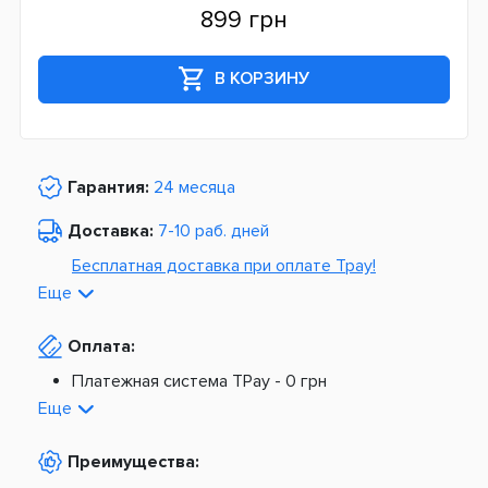
899 грн
В КОРЗИНУ
Гарантия:
24 месяца
Доставка:
7-10 раб. дней
Бесплатная доставка при оплате Tpay!
Еще
По Украине от
975 грн
Оплата:
Из Европы от
1499 грн
Платежная система TPay -
0 грн
Платная доставка по Украине:
На расчетный счет -
0 грн
Еще
Наложенный платеж -
20 грн + 2%
По тарифам Новой Почты
Преимущества:
По тарифам Укрпочты