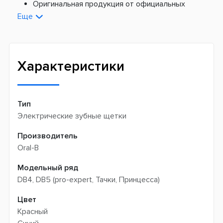
Платная доставка из Европы:
Оригинальная продукция от официальных
поставщиков
Еще
Новая почта -
199 грн
Широкий ассортимент товаров
Meest (курєрська доставка) -
199 грн
Профессиональная помощь менеджеров
Интернет-магазин не производит доставку
Быстрая доставка
самовывозом
Характеристики
Тип
Электрические зубные щетки
Производитель
Oral-B
Модельный ряд
DB4, DB5 (pro-expert, Тачки, Принцесса)
Цвет
Красный