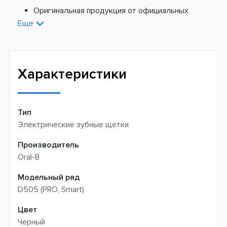
Платная доставка из Европы:
Оригинальная продукция от официальных
поставщиков
Еще
Новая почта -
199 грн
Широкий ассортимент товаров
Meest (курєрська доставка) -
199 грн
Профессиональная помощь менеджеров
Интернет-магазин не производит доставку
Быстрая доставка
самовывозом
Характеристики
Тип
Электрические зубные щетки
Производитель
Oral-B
Модельный ряд
D505 (PRO, Smart)
Цвет
Черный