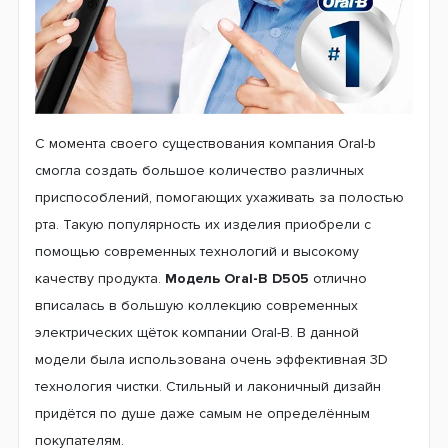
Современная зубная щетка
Oral-B D505 PRO 3 3500
Cross Action Design Edition White
подходит всем, ведь
она весьма удобная и имеет высокое качество.
Данная щетка отлично подходит для ежедневного
использования. На текущий момент времени компания
Oral-b считается одним из самых крупных лидеров по
производству и изготовлению различных зубных
щёток. Основной особенностью щёток
Oral-B
является
высокое качество и постоянное проведение
клинических испытаний своей продукции. Купив их
щётку, Вы можете быть уверены в том, что она
гарантированно будет справляться со всеми своими
функциями.