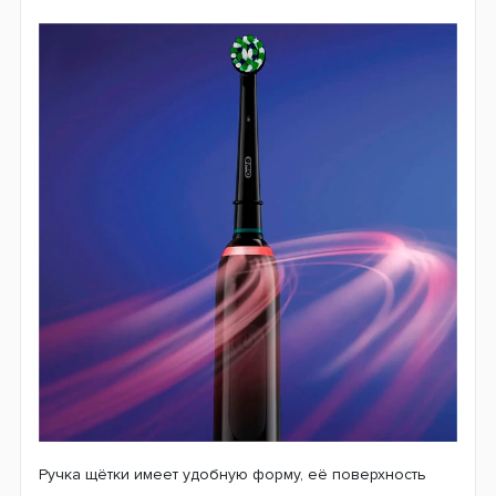
С момента своего существования компания Oral-b
смогла создать большое количество различных
приспособлений, помогающих ухаживать за полостью
рта. Такую популярность их изделия приобрели с
помощью современных технологий и высокому
качеству продукта.
Модель Oral-B D505
отлично