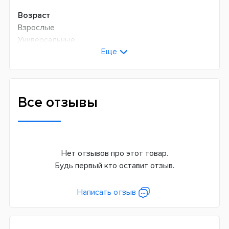
Возраст
Взрослые
Универсальные
Еще
Технология чистки
Возвратно-вращательная + пульсирующая
Количество оборотов в минуту
Все отзывы
9900
Количество пульсаций в минуту
45000
Нет отзывов про этот товар.
Режимов чистки
Будь первый кто оставит отзыв.
3
Дополнительные функции
Написать отзыв
Датчик давления
Индикатор заряда батареи
Таймер чистки