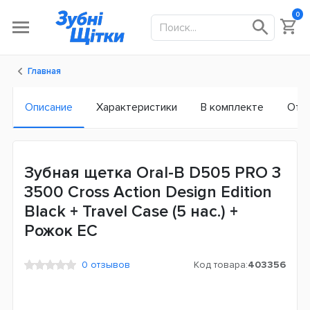
0
Главная
Описание
Характеристики
В комплекте
Отз
Зубная щетка Oral-B D505 PRO 3
3500 Cross Action Design Edition
Black + Travel Case (5 нас.) +
Рожок ЕС
0 отзывов
Код товара:
403356