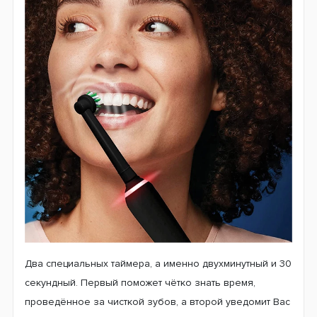
Современная форма насадки охватывает всю
плоскость зуба, тем самым более тщательно удаляет
загрязнение. Спустя некоторое время пользования
насадкой, щетинки внешнего кольца станут более
тусклыми, это будет означать, что самое время её
заменить.
Зубная щетка
Oral-B D505 PRO 3 3500
Cross Action Design Edition Black
имеет несколько
режимов чистки зубов. Первый «Стандартный» режим
отвечает за ежедневную чистку, во время которого