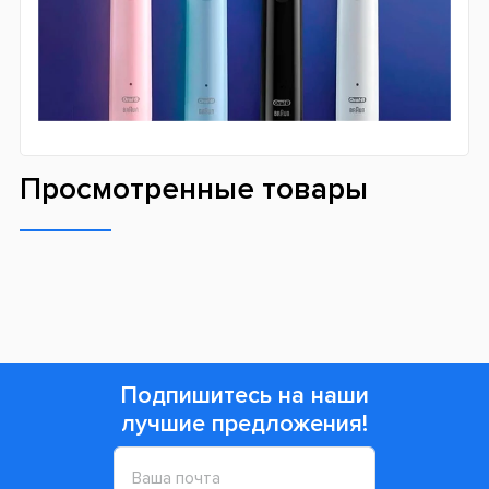
Два специальных таймера, а именно двухминутный и 30
секундный. Первый поможет чётко знать время,
проведённое за чисткой зубов, а второй уведомит Вас
о том, что нужно перейти на другой участок очищаемой
поверхности.
В комплекте с зубной щеткой
Oral-B
D505 PRO 3 3500 Cross Action Design Edition Black
идёт специальный футляр для её хранения. С его
помощью Вы сможете использовать свою
универсальную щетку не только дома, но и так же
брать её с собой в путешествие.