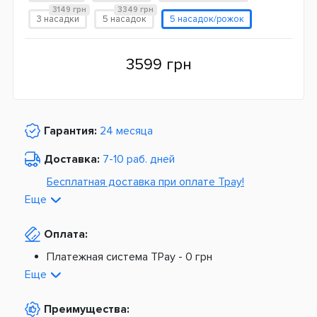
3149 грн
3349 грн
3 насадки
5 насадок
5 насадок/рожок
3599 грн
Гарантия:
24 месяца
Доставка:
7-10 раб. дней
Бесплатная доставка при оплате Tpay!
Еще
По Украине от
975 грн
Оплата:
Из Европы от
1499 грн
Платежная система TPay -
0 грн
Платная доставка по Украине:
На расчетный счет -
0 грн
Еще
Наложенный платеж -
20 грн + 2%
По тарифам Новой Почты
Преимущества:
По тарифам Укрпочты