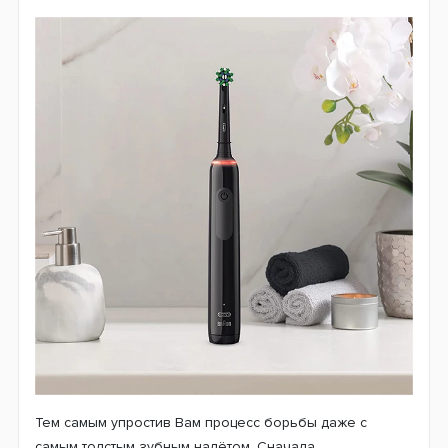
Ручка щётки имеет удобную форму, её поверхность
покрыта специальным не скользящим материалом, что
значительно повышает комфортность пользования
зубной щеткой
Oral-B D505
. Такое решение
позволяет без проблем использовать устройство
даже при контакте с водой. Наличие
водонепроницаемого корпуса позволяет защитить
моторный блок зубной щётки от попадания влаги на
важные детали устройства.
Создавая линейку D505,
компания Oral-B использовала свою традиционную
возвратно-вращательную технологию движения.
Данная технология была проверена временем,