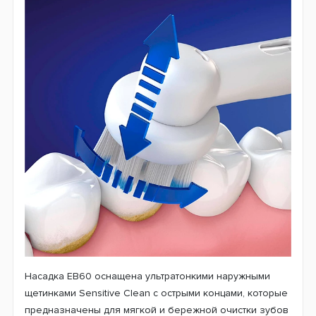
эффективным и применяется во всех электрических
щетках этого бренда. Чтобы улучшить качество чистки
редуктор модели D505 выполняет также и быстрые
пульсирующие движения, которые действуют в
перпендикулярном направлении возвратно-
вращательных. Такой комплекс движений позволяет
лучше бороться даже с толстым слоем зубного налета.
Под действием пульсирующих движений пленка налета
становится рыхлой и легко убирается с поверхности
зубов уже с помощью возвратно-вращательных
движений.