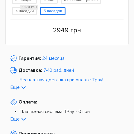
3374 грн
4 насадки
5 насадок
2949 грн
Гарантия:
24 месяца
Доставка:
7-10 раб. дней
Бесплатная доставка при оплате Tpay!
Еще
По Украине от
975 грн
Оплата:
Из Европы от
1499 грн
Платежная система TPay -
0 грн
Платная доставка по Украине:
На расчетный счет -
0 грн
Еще
Наложенный платеж -
20 грн + 2%
По тарифам Новой Почты
Преимущества: