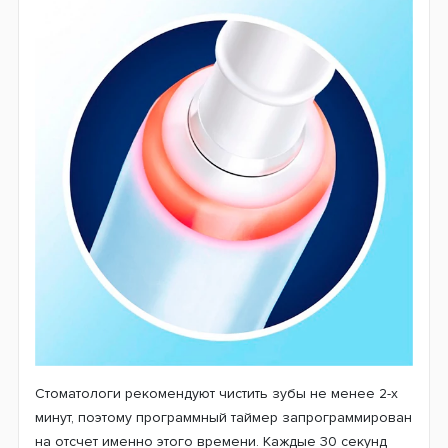
Внутри корпуса модели D505 расположен блок
управления щеткой. Он запрограммирован на
выполнение 3 режимов чистки зубов. В стандартном
режиме «Ежедневная чистка» происходит интенсивная
процедура очистки поверхности зубов. Режим
«Отбеливание» прекрасно подойдет в том случае,
когда необходимо избавиться от потемнений на эмали.
«Деликатная чистка» уменьшает интенсивность
движений щетки, чтобы можно было выполнить
бережную чистку особенно чувствительных зубов.