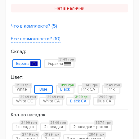
Нет в наличии
Что в комплекте? (5)
Все возможности? (10)
Склад:
3149 грн
Европа
Украина
Цвет:
3199 грн
3199 грн
3149 грн
3149 грн
White
Blue
Black
Pink CA
Pink
2949 грн
2949 грн
3199 грн
2999 грн
White OE
White CA
Black CA
Blue CA
Кол-во насадок:
2499 грн
2649 грн
3374 грн
1 насадка
2 насадки
2 насадки + рожок
2749 грн
3199 грн
2849 грн
3 насадки
3 нас.
3 насадки + рожок