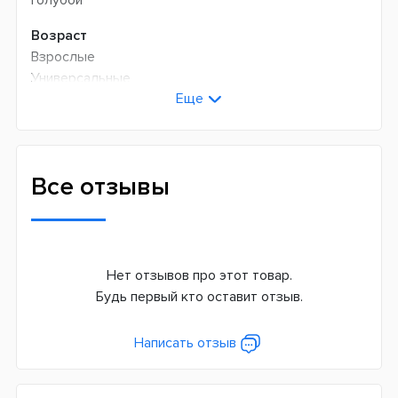
Голубой
Возраст
Взрослые
Универсальные
Еще
Технология чистки
Возвратно-вращательная + пульсирующая
Количество оборотов в минуту
Все отзывы
9900
Количество пульсаций в минуту
45000
Нет отзывов про этот товар.
Режимов чистки
Будь первый кто оставит отзыв.
3
Сменная насадка
Написать отзыв
Да