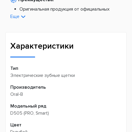
По тарифам Укрпочты
Платная доставка из Европы:
Оригинальная продукция от официальных
поставщиков
Еще
Новая почта -
199 грн
Широкий ассортимент товаров
Meest (курєрська доставка) -
199 грн
Профессиональная помощь менеджеров
Интернет-магазин не производит доставку
Быстрая доставка
самовывозом
Характеристики
Тип
Электрические зубные щетки
Производитель
Oral-B
Модельный ряд
D505 (PRO, Smart)
Цвет