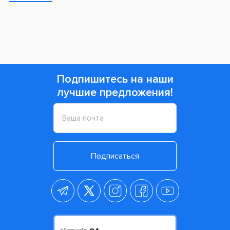
Емкость литий-ионного аккумулятора щетки дает
возможность чистить зубы в течение 2-х недель без
подзарядки. Регулярный бережный уход за полостью
рта с электрической щеткой Oral-B D505 значительно
улучшит здоровье зубов и десен, а также подарит Вам
белоснежную улыбку.
Просмотренные товары
Подпишитесь на наши