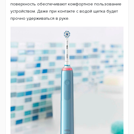
Успех товарам компании приносят новейшие
технологии и неизменное качество производства. Не
является исключением и новая модель Oral-B D505,
которая прекрасно вписывается в большой
модельный ряд электрических щеток мирового
производителя и использует эффективную 3D
технологию чистки. Тщательно проработанный дизайн
щетки понравится всем ценителям современных
технологий. Удобная форма ручки и нескользящая
поверхность обеспечивают комфортное пользование
устройством. Даже при контакте с водой щетка будет
прочно удерживаться в руке.