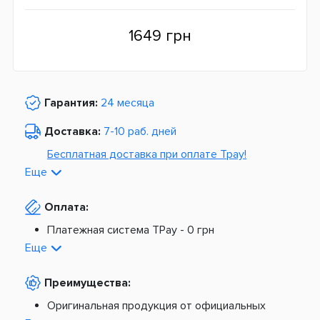
1649 грн
Гарантия:
24 месяца
Доставка:
7-10 раб. дней
Бесплатная доставка при оплате Tpay!
Еще
По Украине от
975 грн
Оплата:
Из Европы от
1499 грн
Платежная система TPay -
0 грн
Платная доставка по Украине:
На расчетный счет -
0 грн
Еще
Наложенный платеж -
20 грн + 2%
По тарифам Новой Почты
Преимущества:
По тарифам Укрпочты
Платная доставка из Европы:
Оригинальная продукция от официальных