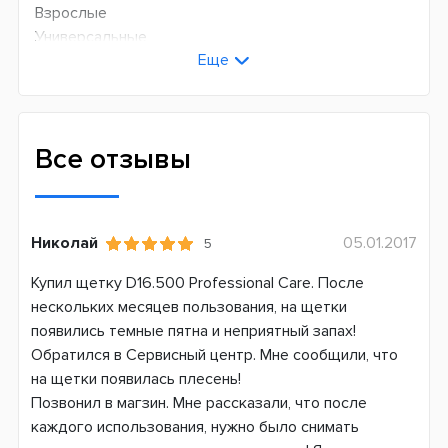
Взрослые
Универсальные
Еще
Технология чистки
Возвратно-вращательная + пульсирующая
Количество оборотов в минуту
Все отзывы
8800
Количество пульсаций в минуту
20000
Николай
05.01.2017
5
Режимов чистки
Купил щетку D16.500 Professional Care. После
1
нескольких месяцев пользования, на щетки
появились темные пятна и неприятный запах!
Сменная насадка
Обратился в Сервисный центр. Мне сообщили, что
Да
на щетки появилась плесень!
Дополнительные функции
Позвонил в магзин. Мне рассказали, что после
Датчик давления
каждого использования, нужно было снимать
Таймер чистки