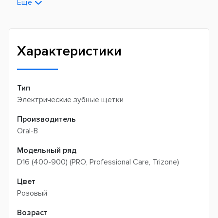
поставщиков
Еще
Новая почта -
199 грн
Широкий ассортимент товаров
Meest (курєрська доставка) -
199 грн
Профессиональная помощь менеджеров
Интернет-магазин не производит доставку
Быстрая доставка
самовывозом
Характеристики
Тип
Электрические зубные щетки
Производитель
Oral-B
Модельный ряд
D16 (400-900) (PRO, Professional Care, Trizone)
Цвет
Розовый
Возраст