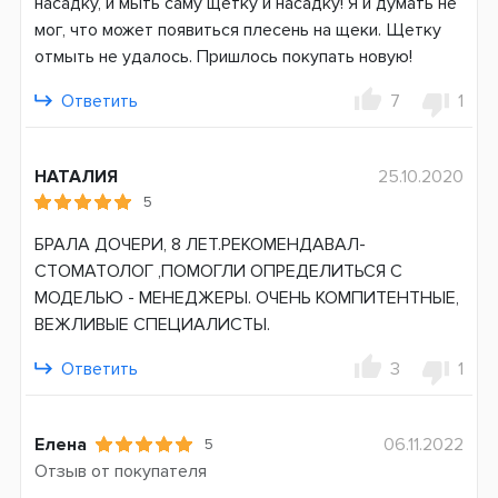
насадку, и мыть саму щетку и насадку! Я и думать не
Индикатор заряда батареи
мог, что может появиться плесень на щеки. Щетку
отмыть не удалось. Пришлось покупать новую!
Система питания
Аккумулятор
Ответить
7
1
Страна производитель
Германия
НАТАЛИЯ
25.10.2020
5
Гарантия
24 месяца
БРАЛА ДОЧЕРИ, 8 ЛЕТ.РЕКОМЕНДАВАЛ-
СТОМАТОЛОГ ,ПОМОГЛИ ОПРЕДЕЛИТЬСЯ С
МОДЕЛЬЮ - МЕНЕДЖЕРЫ. ОЧЕНЬ КОМПИТЕНТНЫЕ,
ВЕЖЛИВЫЕ СПЕЦИАЛИСТЫ.
Ответить
3
1
Елена
06.11.2022
5
Отзыв от покупателя