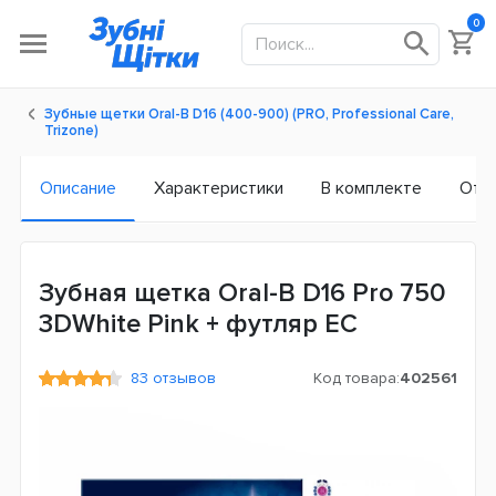
0
Зубные щетки Oral-B D16 (400-900) (PRO, Professional Care,
Trizone)
Описание
Характеристики
В комплекте
Отз
Зубная щетка Oral-B D16 Pro 750
3DWhite Pink + футляр ЕС
83 отзывов
Код товара:
402561