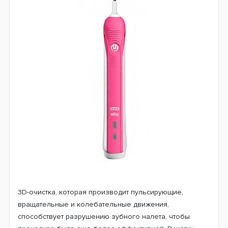
Зубная щетка Oral-B D16 Pro 750 3DWhite
Pink + футляр
Производите только качественную очистку и
добивайтесь самых лучших результатов вместе с
оригинальной зубной щеткой
Oral-B D16 Pro 750
3DWhite Pink
+ футляр. Она отличается своей особой
эффективностью, гарантирует превосходный результат.