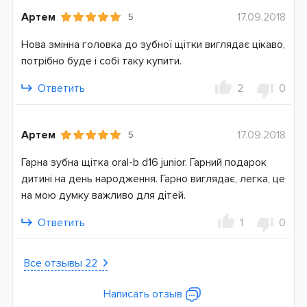
Индикатор заряда батареи
Артем
17.09.2018
5
Система питания
Нова змінна головка до зубної щітки виглядає цікаво,
Аккумулятор
потрібно буде і собі таку купити.
Страна производитель
Ответить
2
0
Германия
Гарантия
Артем
17.09.2018
5
24 месяца
Гарна зубна щітка oral-b d16 junior. Гарний подарок
дитині на день народження. Гарно виглядає, легка, це
на мою думку важливо для дітей.
Ответить
1
0
Все отзывы 22
Написать отзыв