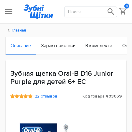
0
Главная
Описание
Характеристики
В комплекте
Отз
Зубная щетка Oral-B D16 Junior
Purple для детей 6+ ЕС
22 отзывов
Код товара:
403659