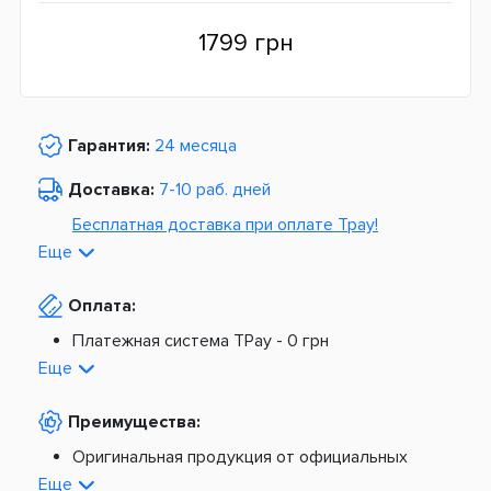
1799 грн
Гарантия:
24 месяца
Доставка:
7-10 раб. дней
Бесплатная доставка при оплате Tpay!
Еще
По Украине от
975 грн
Оплата:
Из Европы от
1499 грн
Платежная система TPay -
0 грн
Платная доставка по Украине:
На расчетный счет -
0 грн
Еще
Наложенный платеж -
20 грн + 2%
По тарифам Новой Почты
Преимущества:
По тарифам Укрпочты
Платная доставка из Европы:
Оригинальная продукция от официальных
поставщиков
Еще