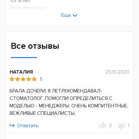
От 6 лет
Универсальные
Еще
Технология чистки
Возвратно-вращательная + пульсирующая
Количество оборотов в минуту
Все отзывы
8800
Количество пульсаций в минуту
20000
НАТАЛИЯ
25.10.2020
5
Режимов чистки
1
БРАЛА ДОЧЕРИ, 8 ЛЕТ.РЕКОМЕНДАВАЛ-
СТОМАТОЛОГ ,ПОМОГЛИ ОПРЕДЕЛИТЬСЯ С
Сменная насадка
МОДЕЛЬЮ - МЕНЕДЖЕРЫ. ОЧЕНЬ КОМПИТЕНТНЫЕ,
Да
ВЕЖЛИВЫЕ СПЕЦИАЛИСТЫ.
Дополнительные функции
Ответить
3
1
Таймер чистки
Датчик давления