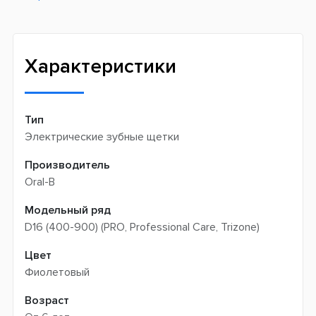
Новая почта -
199 грн
Широкий ассортимент товаров
Meest (курєрська доставка) -
199 грн
Профессиональная помощь менеджеров
Интернет-магазин не производит доставку
Быстрая доставка
самовывозом
Характеристики
Тип
Электрические зубные щетки
Производитель
Oral-B
Модельный ряд
D16 (400-900) (PRO, Professional Care, Trizone)
Цвет
Фиолетовый
Возраст