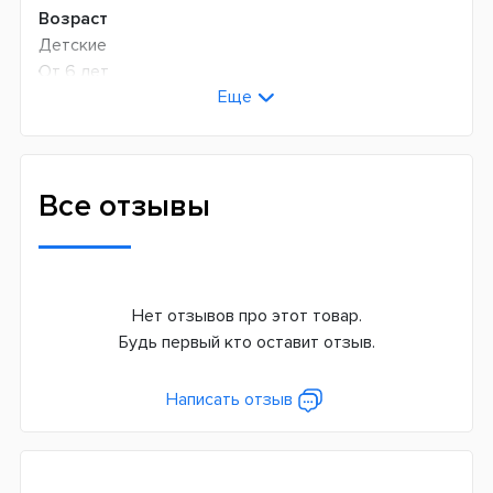
Возраст
Детские
От 6 лет
Еще
Универсальные
Технология чистки
Возвратно-вращательная
Все отзывы
Количество оборотов в минуту
7600
Режимов чистки
3
Нет отзывов про этот товар.
Будь первый кто оставит отзыв.
Сменная насадка
Да
Написать отзыв
Дополнительные функции
Таймер чистки