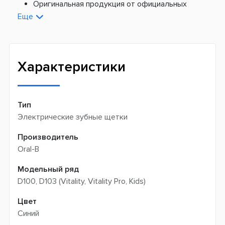
Платная доставка из Европы:
Оригинальная продукция от официальных
поставщиков
Еще
Новая почта -
199 грн
Широкий ассортимент товаров
Meest (курєрська доставка) -
199 грн
Профессиональная помощь менеджеров
Интернет-магазин не производит доставку
Быстрая доставка
самовывозом
Характеристики
Тип
Электрические зубные щетки
Производитель
Oral-B
Модельный ряд
D100, D103 (Vitality, Vitality Pro, Kids)
Цвет
Синий