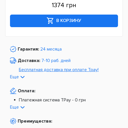
1374 грн
В КОРЗИНУ
Гарантия:
24 месяца
Доставка:
7-10 раб. дней
Бесплатная доставка при оплате Tpay!
Еще
По Украине от
975 грн
Оплата:
Из Европы от
1499 грн
Платежная система TPay -
0 грн
Платная доставка по Украине:
На расчетный счет -
0 грн
Еще
Наложенный платеж -
20 грн + 2%
По тарифам Новой Почты
Преимущества:
По тарифам Укрпочты