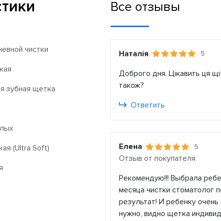
стики
Все отзывы
евной чистки
Наталія
5
кая
Доброго дня. Цікавить ця щі
також?
я зубная щетка
Ответить
слых
Елена
5
ая (Ultra Soft)
Отзыв от покупателя
я
Рекомендую!!! Выбрала ребе
месяца чистки стоматолог п
результат! И ребенку очень 
нужно, видно щетка индивид