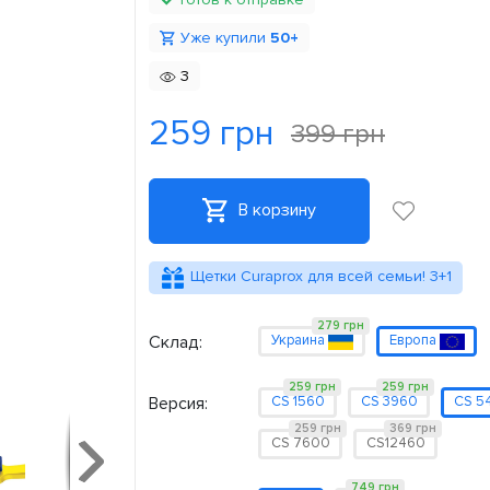
Уже купили
50+
3
259 грн
399 грн
В корзину
Щетки Curaprox для всей семьи! 3+1
279 грн
Склад:
Украина
Европа
259 грн
259 грн
Версия:
CS 1560
CS 3960
CS 5
259 грн
369 грн
CS 7600
CS12460
749 грн